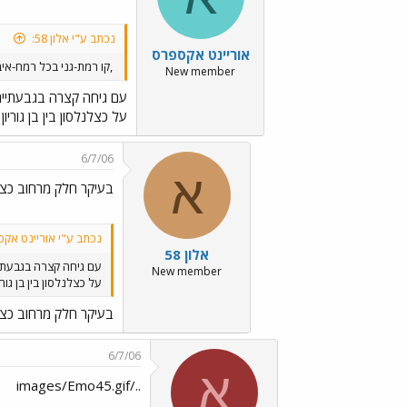
נכתב ע"י אלון 58:
אוריינט אקספרס
,קו רמת-גני בכל רמח-איברי
New member
עם גיחה קצרה בגבעתיים.
על כצלנלסון בין בן גוריון 
6/7/06
א
בעיקר חלק מרחוב כצנ
נכתב ע"י אוריינט אקס
אלון 58
עם גיחה קצרה בגבעתיי
New member
על כצלנלסון בין בן גורי
בעיקר חלק מרחוב כצנ
6/7/06
א
../images/Emo45.gif