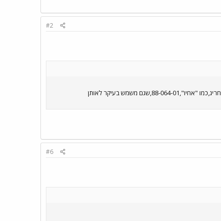
#2
MARS של אגד-ערד,88-129-01,לרוב משמש להסעות עובדי בתי-המלון בעין-בוקק,הרעש שהוא מקים בזמן הנסיעה,זה משהו חריג,כמו "אחיו",88-064-01,שגם משמש בעיקר לאותן
#6