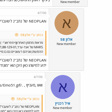
New member
4/7/06
א
NEOPLAN של נתב"ג לשעבר?
נכתב ע"י אלון 58:
אלון 58
מראות מהזמן האחרון(=פפראצ'י
)
New member
ההסעות,שניהם רעשניים גם בנסיע
NEOPLAN של נתב"ג לשעבר?
ידוע למישהו כאן היכן הוא "מונח
4/7/06
א
וואוו ,מעניין! , ../images/Emo51.gif
נכתב ע"י אלון 58:
איל רכניץ
NEOPLAN של נתב"ג לשעבר?
New member
ידוע למישהו כאן היכן הוא "מו