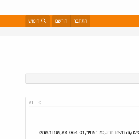
התחבר
הירשם
חיפוש
#1
MARS של אגד-ערד,88-129-01,לרוב משמש להסעות עובדי בתי-המלון בעין-בוקק,הרעש שהוא מקים בזמן הנסיעה,זה משהו חריג,כמו "אחיו",88-064-01,שגם משמש