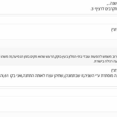
ה...,
צי)
ה רגילה בישורת.
צי)
עקב 2 מ