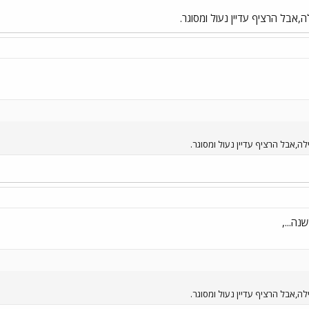
ה...,