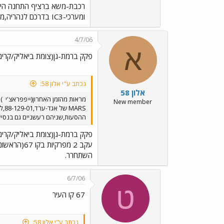
רכבת-משא ברציף התחנה הישנ
ומערכי-IC3 בדרכם לנהריה,מתקרבים לרציף 3.
4/7/06
א
פקק ברמת-גן(צומת ביאליק/קריני
נכתב ע"י אלון 58:
אלון 58
מראות מהזמן האחרון(=פפראצ'י
)
New member
ההסעות,שניהם רעשניים גם בנסיע
פקק ברמת-גן(צומת ביאליק/קריני
השתחרר.
6/7/06
ט
67 קו העיר
נכתב ע"י אלון 58: