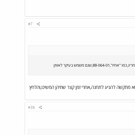
#7
MARS של אגד-ערד,88-129-01,לרוב משמש להסעות עובדי בתי-המלון בעין-בוקק,הרעש שהוא מקים בזמן הנסיעה,זה משהו חריג,כמו "אחיו",88-064-01,שגם משמש בעיקר לאותן
פרקיות בקו 67(הראשונה מוסתרת ע"י השניה,זו שבתמונה),שתיהן עצרו לאותה התחנה,ואני בקו 61,והוא מתקשה להגיע לתחנה,אחרי זמן קצר שתיהן המשיכו,והלחץ
#38