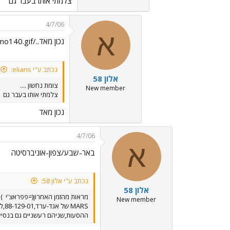
צלמתי אותו בעבר גם
4/7/06
א
נכון מאד../images/Emo24.gif../images/Emo140.gif
נכתב ע"י elians:
אלון 58
צומת נחשון ....
New member
צלמתי אותו בעבר גם
נכון מאד
4/7/06
א
באר-שבע/צפון-אוניברסיטה
נכתב ע"י אלון 58:
אלון 58
מראות מהזמן האחרון(=פפראצ'י
)
New member
ההסעות,שניהם רעשניים גם בנסיע