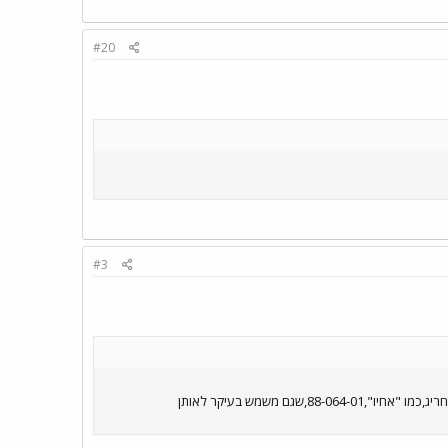
#20
#3
MARS של אגד-ערד,88-129-01,לרוב משמש להסעות עובדי בתי-המלון בעין-בוקק,הרעש שהוא מקים בזמן הנסיעה,זה משהו חריג,כמו "אחיו",88-064-01,שגם משמש בעיקר לאותן