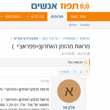
עמוד ראשי
פורומים
מה חדש
משתמשים
פוסטים
חיפוש
פורומים
אקטואליה
על סדר היום
תחבורה ציבורית
מראות מהזמן האחרון(=פפראצ'י
)
פ
פ
אלון 58
4/7/06
ו
ו
ת
ר
הנושא נעול.
ח
ס
ה
ם
1
2
3
הבא
נ
ב
ו
ת
4/7/06
ש
א
א
א
ר
מראות מהזמן האחרון(=פפראצ'י../images/Emo9.gif)
י
ך
מראות מהזמן האחרון(=פפראצ'י
)
אלון 58
בעיקר לאותן ההסעות,שניהם רעשניי