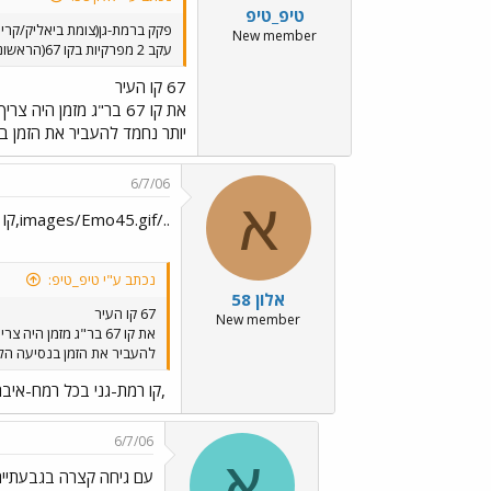
טיפ_טיפ
פקק ברמת-גן(צומת ביאליק/קריני
New member
עקב 2 מפרקיות בקו 67(הראשונה מוסתרת ע"י השניה,זו שבתמונה),שתיהן עצרו לאותה התחנה,ואני בקו 61,והוא מתקשה להגיע לתחנה,אחרי זמן קצר שתיהן המשיכו,והלחץ השתחרר.
67 קו העיר
את קו 67 בר"ג מזמן 
יותר נחמד להעביר את הזמן בנ
6/7/06
א
../images/Emo45.gif,קו רמת-גני בכל רמח-איבריו...!
נכתב ע"י טיפ_טיפ:
אלון 58
67 קו העיר
New member
את קו 67 בר"ג מזמן
להעביר את הזמן בנסיעה הלא 
,קו רמת-גני בכל רמח-איבריו.
6/7/06
א
עם גיחה קצרה בגבעתיים.