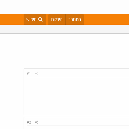
התחבר
הירשם
חיפוש
#1
#2