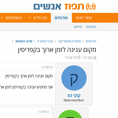
עמוד ראשי
פורומים
מה חדש
משתמשים
פוסטים
חיפוש
פורומים
ספורט ומוטוריקה
ענפי ספורט
שיט וימאות
מקום עגינה לזמן ארוך בקפריסין
פ
פ
קוקי 53
11/9/10
ו
ו
ת
ר
11/9/10
ח
ס
ק
מקום עגינה לזמן ארוך בקפריסין
ה
ם
נ
ב
ו
ת
אני מחפש עגינה בקפריסין לזמן א
ש
א
קוקי 53
א
ר
י
New member
ך
11/9/10