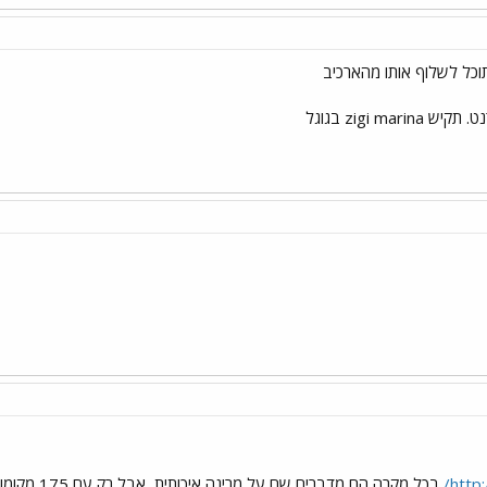
וכל לשלוף אותו מהארכיב
zigi ma בגוגל
http
בכל מקרה הם מדברים שם על מרינה איכותית, אבל רק עם 175 מקומות עגינה