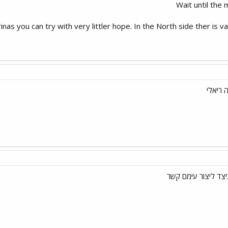
Wait until the 
nas you can try with very littler hope. In the North side ther is vac
יצד ליצור עימם קשר