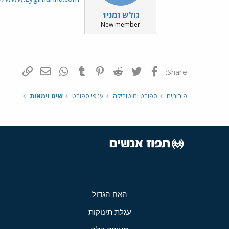
גולש זמני1
New member
פייסבוק
Twitter
Reddit
Pinterest
Tumblr
WhatsApp
דואר אלקטרונ
הוסף קי
Share:
פורומים
ספורט ומוטוריקה
ענפי ספורט
שיט וימאות
האח הגדול
עגלת תינוקות