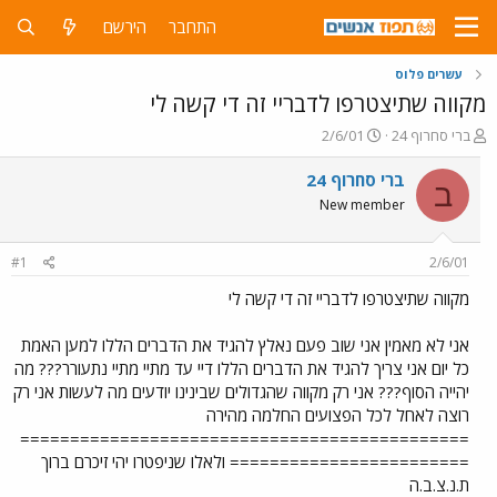
התחבר
הירשם
עשרים פלוס
מקווה שתיצטרפו לדבריי זה די קשה לי
פ
פ
ברי סחרוף 24
2/6/01
ו
ו
ת
ר
ברי סחרוף 24
ב
ח
ס
New member
ה
ם
נ
ב
ו
ת
#1
2/6/01
ש
א
א
ר
מקווה שתיצטרפו לדבריי זה די קשה לי
י
ך
אני לא מאמין אני שוב פעם נאלץ להגיד את הדברים הללו למען האמת
כל יום אני צריך להגיד את הדברים הללו דיי עד מתיי מתיי נתעורר??? מה
יהייה הסוף??? אני רק מקווה שהגדולים שבינינו יודעים מה לעשות אני רק
רוצה לאחל לכל הפצועים החלמה מהירה
=============================================
======================== ולאלו שניפטרו יהי זיכרם ברוך
ת.נ.צ.ב.ה