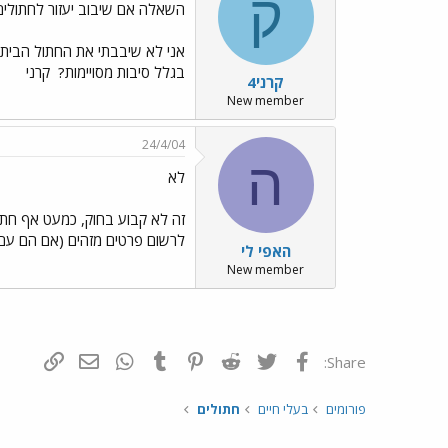
ק
השאלה אם שיבוב יעזור לחתולים
אני לא שיבבתי את החתול הביתי
בגלל סיבות מסויימות?
קרני
קרני4
New member
24/4/04
ה
לא
זה לא קבוע בחוק, כמעט אף חתו
לרשום פרטים מזהים (אם הם עם ק
האפי לי
New member
פייסבוק
Twitter
Reddit
Pinterest
Tumblr
WhatsApp
דואר אלקטרונ
הוסף קי
Share:
פורומים
בעלי חיים
חתולים