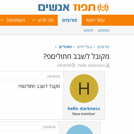
עמוד ראשי
פורומים
מה חדש
משתמשים
פוסטים
חיפוש
פורומים
בעלי חיים
חתולים
מקובל לשבב חתוליםפ?
פ
פ
24/4/04
hello darkness
ו
ו
ת
ר
24/4/04
ח
ס
H
מקובל לשבב חתוליםפ?
ה
ם
נ
ב
ו
ת
ש
א
hello darkness
א
ר
י
New member
ך
24/4/04