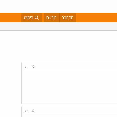
התחבר
הירשם
חיפוש
#1
#2