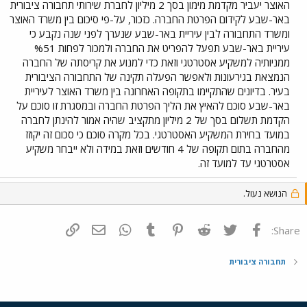
האוצר יעביר מקדמת מימון בסך 2 מיליון לחברת שירותי תחבורה ציבורית
באר-שבע לקידום הפרטת החברה. כזכור, על-פי סיכום בין משרד האוצר
ומשרד התחבורה לבין עיריית באר-שבע שנערך לפני שנה נקבע כי
עיריית באר-שבע תפעל להפריט את החברה ולמכור לפחות %51
ממניותיה למשקיע אסטרטגי וזאת כדי למנוע את קריסתה של החברה
הנמצאת בגירעונות ולאפשר הפעלה תקינה של התחבורה הציבורית
בעיר. בדיונים שהתקיימו בתקופה האחרונה בין משרד האוצר לעיריית
באר-שבע סוכם להאיץ את הליך הפרטת החברה ובמסגרת זו סוכם על
הקדמת תשלום בסך של 2 מיליון מתקציב שהיה אמור להינתן לחברה
במועד בחירת המשקיע האסטרטגי. בכל מקרה סוכם כי סכום זה יקוזז
מהחברה בתום תקופה של 4 חודשים וזאת במידה ולא ייבחר משקיע
אסטרטגי עד למועד זה.
הנושא נעול.
פייסבוק
Twitter
Reddit
Pinterest
Tumblr
WhatsApp
דואר אלקטרוני
הוסף קישור
Share:
תחבורה ציבורית