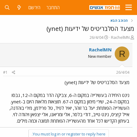
התחבר
הירשם
הכוכב הבא
מצעד הסלבריטיס של ידיעות (ynet)
פ
פ
26/4/04
RachelMN
ו
ו
ת
ר
RachelMN
R
ח
ס
New member
ה
ם
נ
ב
ו
ת
#1
26/4/04
ש
א
א
ר
מצעד הסלבריטיס של ידיעות (ynet)
י
ך
נינט היחידה בעשירייה במקום ה-6, צביקה הדר במקום ה-12, גבסו
במקום ה-24, שירי מימון במקום ה-67. תוצאות מלאות היום ב-ynet.
העשירייה הפותחת: יעל בר זוהר, יאיר לפיד, טל פרידמן, מירי בוהדנה,
אייל קיציס, נינט טייב, דודי בלסר, אלי ומריאנו, אלי יצפאן ויהודה לוי.
בעיתון הקדישו לכל אחד מהעשירייה הפותחת תמונה וכמה מילים.
You must log in or register to reply here.