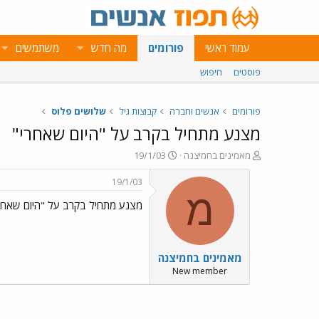
עמוד ראשי
פורומים
מה חדש
משתמשים
פוסטים
חיפוש
פורומים
אנשים וחברה
קבוצות גיל
שלושים פלוס
מצנע מתחיל בקרב על "היום שאחרי"
פ
פ
מאמינים בחמיצנה
19/1/03
ו
ו
ת
ר
19/1/03
ח
ס
מ
מצנע מתחיל בקרב על "היום שאחר
ה
ם
נ
ב
ו
ת
ש
א
מאמינים בחמיצנה
א
ר
י
New member
ך