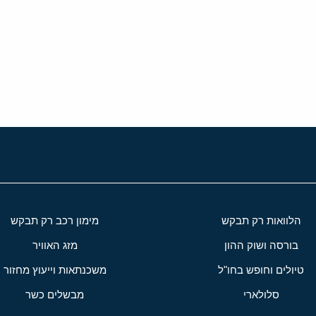
י
שור
הלוואות רק תבקש
מימון רכב רק תבקש
בורסה ושוק ההון
מזג האוויר
טיולים וחופש בחו"ל
משכנתאות וייעוץ מחזור
סלולארי
מבשלים כשר