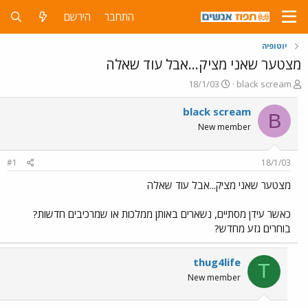
התחבר
הירשם
יוטופיה
מצטער שאני מציק...אבל עוד שאלה
פ
פ
18/1/03
black scream
ו
ו
ת
ר
black scream
B
ח
ס
New member
ה
ם
נ
ב
ו
ת
#1
18/1/03
ש
א
א
ר
מצטער שאני מציק...אבל עוד שאלה
י
ך
כאשר עידן מסתיים, נשארים באותן ממלכות או שמרכיבים חדשות?
בוחרים גזע מחדש?
thug4life
T
New member