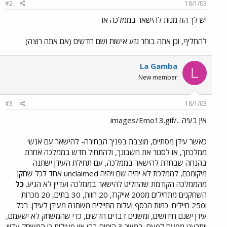
#2
18/1/03
יש לך הזדמנות להישאר בממלכה או
להחליף, וכן אתה בוחר גזע אישות ושם חדשים (אם אתה רוצה)
La Gamba
L
New member
#3
18/1/03
אין בעיה ../images/Emo13.gif
כאשר עידן מסתיים, מוצבת בפניך הבחירה- להישאר עם אנשי
ממלכתך, או לסגור את חשבונך, ולהתחיל חדש בממלכה אחרת.
בהנחה שבחרת להישאר בממלכה, עם תחילת העידן ישתנה
מיקומכם, לממלכת לא יהיה שם ויהיה unclaimed אחד לכל שחקן
מהממלכה הקודמת שהחליט להישאר בממלכה ועדיין לא הגיע.
כל
השחקנים מתחילים מ200 אייקרז, 20 חוות, 30 בתים, 20 מכרות
ו250 חיילים. כמות הכסף ועלות החיילים משתנה מעידן לעידן. בכל
עידן ישנם חידושים, ומשנים דברים חדשים, כדי שהמשחק לא ישעמם,
ויתרענן מפעם לפעם. במשך 3 הימים בהן אין פעילות כי המשחק עדיין