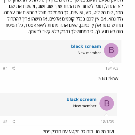
לא התחיל, תוכל לשחזר את המחוז שלך שוב ושוב, ולשנות את שם
מחוז, שם השליט, גזע, ואישיות, כך הממלכה תוכל להתאים את עצמה.
(לדוגמא, אם אין לכם בכלל קוסמים אלפים, אז מישהו צריך להתחיל
מחדש בתור אלף). כמובן, שאם אתה מתחת ל100KNW, כל הסיפור
הזה לא נוגע לך, כי המחוזשלך נמחק ללא קשר לדעתך.
black scream
B
New member
#4
18/1/03
knw? מזה?
black scream
B
New member
#5
18/1/03
ועוד משהו- מזה כל הקטע עם הדרקונים?