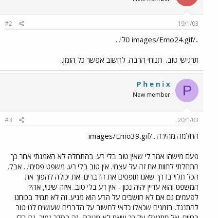
#2
19/1/03
../images/Emo24.gif טלי...
תרגישי טוב.
תנוחי הרבה. לחשוב אפשר כל הזמן..
P h e n i x
P
New member
#3
20/1/03
החלמה מהירה ../images/Emo39.gif
פעם מישהו אמר לי שאין טוב בלי רע. בהתחלה לא האמנתי אחר כך
התחלתי לחוות את זה על עצמי. אין טוב בלי רע. משפט פסימי... אבל,
הכל תלוי בדרך שאנו תופסים את הדברים. את יכולה להפוך את
המשפט והוא עדיין יהיה נכון - אין רע בלי טוב. איזה שינוי, אה?
לפעמים גם אם לא חושבים על הרע הוא מגיע. זה לא תמיד בכוחנו
להתנגד. בזמנים שכאלו כדאי לחשוב על הדברים שעושים לנו טוב
בחיים. אל תתנצלי על כך שאת לא מגיבה.. זה בסדר גמור, גם בלי