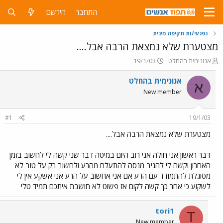
התחבר
הירשם
נפגעי/ות תקיפה מינית
מצטערת שלא נמצאת הרבה אבל....
פ
פ
אנונימית בהחלט
19/1/03
ו
ו
ת
ר
אנונימית בהחלט
א
ח
ס
New member
ה
ם
נ
ב
ו
ת
#1
19/1/03
ש
א
א
ר
מצטערת שלא נמצאת הרבה אבל....
י
ך
דבר ראשון אני חולה אני רוב היום במיטה דבר שני קשה לי לחשוב בזמן
האחרון וקשה לי להגיב מנסה להתעלם מהרע ולחשוב רק על טוב לא
מסוגלת להתמודד עם הרע אם אני אחשוב על הרע אני אשקע אין לי
לשקוע כי אחר כך קשה לקום אז פשוט לא חושבת איתכם תמיד טלי
tori1
T
New member