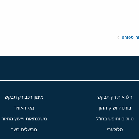
י
שור
רי ספורט
הלוואות רק תבקש
מימון רכב רק תבקש
בורסה ושוק ההון
מזג האוויר
טיולים וחופש בחו"ל
משכנתאות וייעוץ מחזור
סלולארי
מבשלים כשר