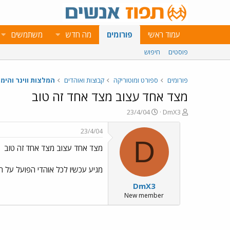
עמוד ראשי
פורומים
מה חדש
משתמשים
פוסטים
חיפוש
פורומים
ספורט ומוטוריקה
קבוצות ואוהדים
המלצות ווינר והימו
מצד אחד עצוב מצד אחד זה טוב
פ
פ
23/4/04
DmX3
ו
ו
ת
ר
23/4/04
ח
ס
D
מצד אחד עצוב מצד אחד זה טוב
ה
ם
נ
ב
ו
ת
מגיע עכשיו לכל אוהדי הפועל על 
ש
א
DmX3
א
ר
י
New member
ך