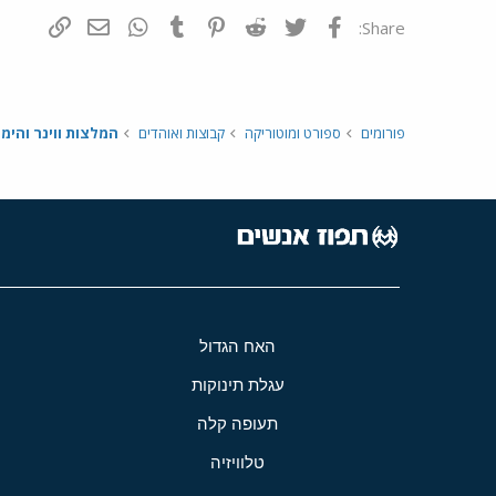
פייסבוק
Twitter
Reddit
Pinterest
Tumblr
WhatsApp
דואר אלקטרונ
הוסף קי
Share:
פורומים
ספורט ומוטוריקה
קבוצות ואוהדים
המלצות ווינר והימו
האח הגדול
עגלת תינוקות
תעופה קלה
טלוויזיה