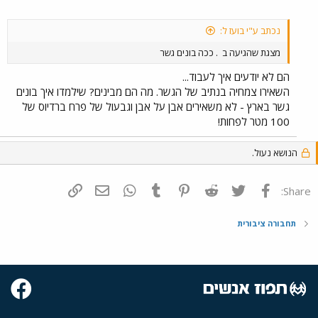
נכתב ע"י בועז ל:
מצגת שהגיעה ב
. ככה בונים גשר
הם לא יודעים איך לעבוד...
השאירו צמחיה בנתיב של הגשר. מה הם מבינים? שילמדו איך בונים
גשר בארץ - לא משאירים אבן על אבן וגבעול של פרח ברדיוס של
100 מטר לפחות!
הנושא נעול.
פייסבוק
Twitter
Reddit
Pinterest
Tumblr
WhatsApp
דואר אלקטרוני
הוסף קישור
Share:
תחבורה ציבורית