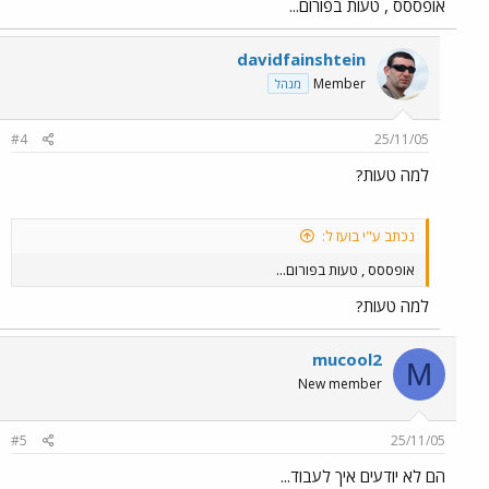
אופססס , טעות בפורום...
davidfainshtein
Member
מנהל
#4
25/11/05
למה טעות?
נכתב ע"י בועז ל:
אופססס , טעות בפורום...
למה טעות?
mucool2
M
New member
#5
25/11/05
הם לא יודעים איך לעבוד...