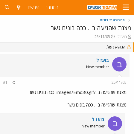
התחבר
הירשם
תחבורה ציבורית
מצגת שהגיעה ב
. ככה בונים גשר
פ
פ
בועז ל
25/11/05
ו
ו
ת
ר
הנושא נעול.
ח
ס
ה
ם
בועז ל
ב
נ
ב
New member
ו
ת
ש
א
א
ר
#1
25/11/05
י
ך
מצגת שהגיעה ב../images/Emo30.gif. ככה בונים גשר
מצגת שהגיעה ב
. ככה בונים גשר
בועז ל
ב
New member