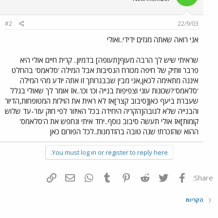
#2
22/9/03
אני רואה שאתה מגזים ידידי..ואולי
שראיתי שיש לך הרבה מעוף[תעופה] בדמיון.. קרית חיים אולי היא
פרבר וותיק של חיפה מכורח הנסיבות אבל המילה 'סלאמס' בהחלט
איננה מתאימה לכאן,אני מבין שבבגרותך זו אתה יודע מהי המילה
'סלאמס'?שכונות עוני וצפיפות בנייה וכו' וכו'..אז אומר לך שאולי בגלל
שעברת ביעף כאן[סיבוב קצר]אז לא ראית את הוילות המטופחות,הדיור
והבנייה שלא לגובה[הקריה היחידה בכל האיזור לפי חוק עזר-עד שלוש
קומות]אז אולי תעשה סיבוב נוסף..יחד איתי ונחפש את ה'סלאמס'
ההוא שהזכרת! שנה טובה בהזדמנות..לכל הפורום כאן
You must log in or register to reply here.
פייסבוק
Twitter
Reddit
Pinterest
Tumblr
WhatsApp
דואר אלקטרוני
הוסף קישור
Share:
הקריות