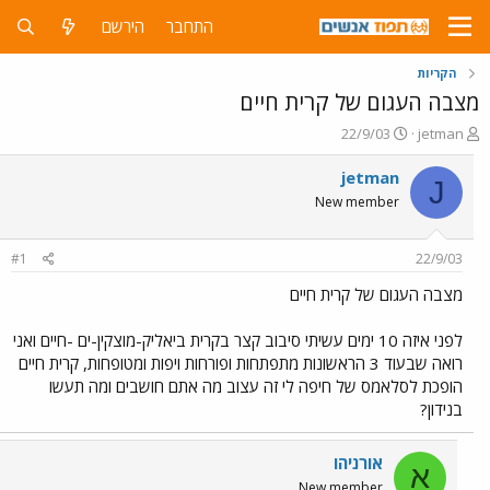
התחבר
הירשם
הקריות
מצבה העגום של קרית חיים
פ
פ
22/9/03
jetman
ו
ו
ת
ר
jetman
J
ח
ס
New member
ה
ם
נ
ב
ו
ת
#1
22/9/03
ש
א
א
ר
מצבה העגום של קרית חיים
י
ך
לפני איזה 10 ימים עשיתי סיבוב קצר בקרית ביאליק-מוצקין-ים -חיים ואני
רואה שבעוד 3 הראשונות מתפתחות ופורחות ויפות ומטופחות, קרית חיים
הופכת לסלאמס של חיפה לי זה עצוב מה אתם חושבים ומה תעשו
בנידון?
אורניהו
א
New member