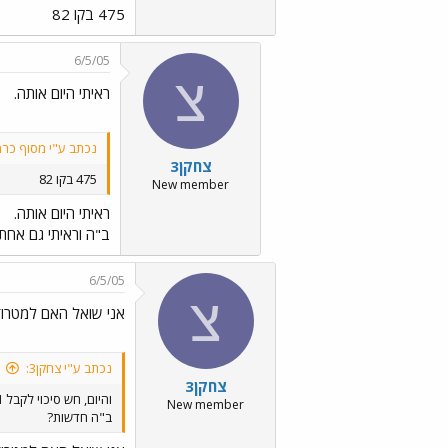
475 בקו 82
6/5/05
צ
ראיתי היום אותה.
נכתב ע"י מסוף כרמ
צחקן3
475 בקו 82
New member
ראיתי היום אותה.
ב"ה וראיתי גם אחת מסדרת 49X. חבל שאני לא זוכר מה זה ה X הזה, גם כן ב 82. רגב,
6/5/05
צ
אני שואל האם למטרודן
נכתב ע"י צחקן3:
צחקן3
והיום, חש סיכוי לקבל 1 מ 92?
New member
ב"ה חדשות?