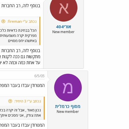
א
בנוסף לזה, רב החברות 
נכתב ע"י fireman:
אורי404
הכל בבחינת כדאיות כלכל
New member
מפרקית יקרה משמעותית ל
באיזשהו יחס מסויים
בנוסף לזה, רב החברות 
מתקשות גם ככה לקנות או
על אחת כמה וכמה לא יהי
6/5/05
מ
המטרודן עבדו בעבר המפרקי
נכתב ע"י 3 היחיד:
מסוף כרמלית
נכון מאוד , אבל זה יקרה בכל
New member
אתה צודק , אני מסכים איתך 
המטרודן עבדו בעבר המפרקי