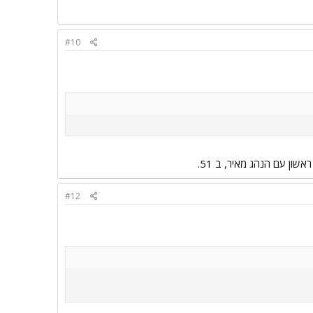
#10
#12