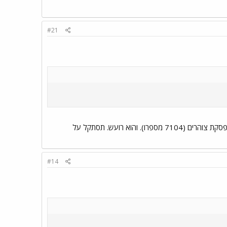
#21
ב"ה חחחחחחחחחחחחחחחחחחחחחחחחחחחחח. למזלי יש כאן רק NL שחונה כשהנהג בהפסקת צוהרים (7104 מספרו). והוא רועש. תסתקל על
#14