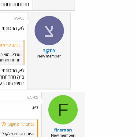
חחחחחחחחחחח
6/5/05
צ
לא, התכוונתי בל
נכתב ע"י fireman:
צחקן3
אנדי....הוא 
New member
חחחחחחחחח
לא, התכוונתי בל
המיפרקיות בעוד
6/5/05
F
לא.
נכתב ע"י צחקן3:
fireman
והיום, חש סיכוי לקבל 1 מ 92?
New member