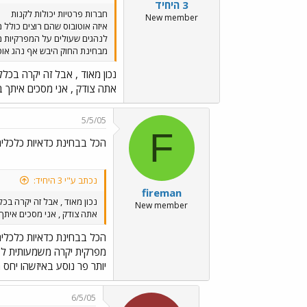
3 היחיד
חברות פרטיות יכולות לקנות
New member
איזה אוטובוס שהם רוצים כולל 
לנהגים שעולים על המפרקיות מב
מבחינת החוק היבש אף נהג אוטו
נכון מאוד , אבל זה יקרה בכלל
אתה צודק , אני מסכים איתך 
5/5/05
F
הכל בבחינת כדאיות כלכלי
נכתב ע"י 3 היחיד:
fireman
נכון מאוד , אבל זה יקרה בכל
New member
אתה צודק , אני מסכים איתך 
הכל בבחינת כדאיות כלכלי
מפרקית יקרה משמעותית לע
יותר פר נוסע באיזשהו יחס מ
6/5/05