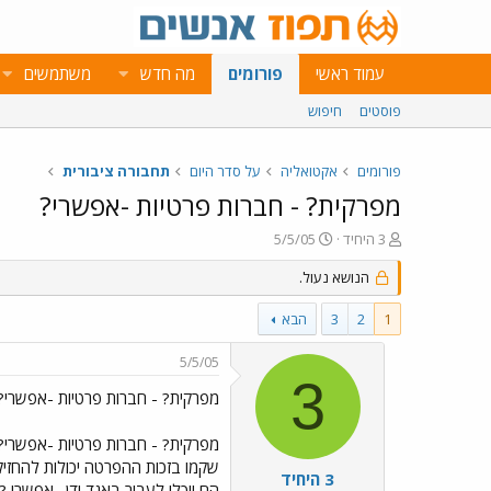
עמוד ראשי
פורומים
מה חדש
משתמשים
פוסטים
חיפוש
פורומים
אקטואליה
על סדר היום
תחבורה ציבורית
מפרקית? - חברות פרטיות -אפשרי?
פ
פ
3 היחיד
5/5/05
ו
ו
ת
ר
הנושא נעול.
ח
ס
ה
ם
1
2
3
הבא
נ
ב
ו
ת
5/5/05
ש
א
3
א
ר
מפרקית? - חברות פרטיות -אפשרי?
י
ך
מפרקית? - חברות פרטיות -אפשרי?
שקמו בזכות ההפרטה יכולות להחזי
3 היחיד
הם יוכלו לעבור באגד ודן . אפשרי ?