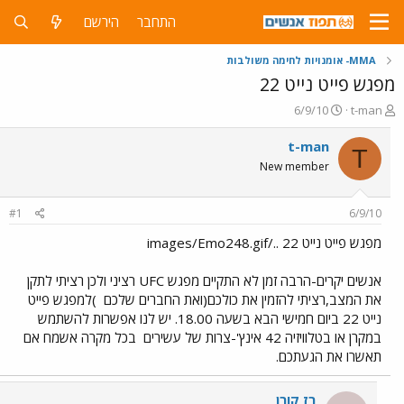
התחבר
הירשם
MMA- אומנויות לחימה משולבות
מפגש פייט נייט 22
פ
פ
6/9/10
t-man
ו
ו
ת
ר
t-man
T
ח
ס
New member
ה
ם
נ
ב
ו
ת
#1
6/9/10
ש
א
א
ר
מפגש פייט נייט 22 ../images/Emo248.gif
י
ך
אנשים יקרים-הרבה זמן לא התקיים מפגש UFC רציני ולכן רציתי לתקן
את המצב,רציתי להזמין את כולכם(ואת החברים שלכם
)למפגש פייט
נייט 22 ביום חמישי הבא בשעה 18.00. יש לנו אפשרות להשתמש
במקרן או בטלוויזיה 42 אינץ'-צרות של עשירים
בכל מקרה אשמח אם
תאשרו את הגעתכם.
רז קורן