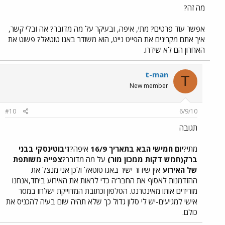
מה זה?
אפשר עוד פרטים? מתי, איפה, ובעיקר על מה מדובר? אה ובלי קשר,
איך אתם מקרינים את הפייט נייט, הוא משודר באגו טוטאל? פשוט את
האחרון הם לא שידרו.
t-man
T
New member
#10
6/9/10
תגובה
מתי?
יום חמישי הבא בתאריך 16/9
איפה?
ז'בוטינסקי בבני
ברק(חמש דקות ממכון מור)
על מה מדובר?
צפייה משותפת
של האירוע
אין שידור ישיר באגו טוטאל ולכן אני מנצל את
ההזדמנות לאסוף את החבר'ה כדי לראות את האירוע ביחד,אנחנו
מורידים אותו מאינטרנט. הטלפון וכתובת המדוייקת ישלחו במסר
אישי למגיעים-יש לי סלון גדול כך שלא תהיה שום בעיה להכניס את
כולם.