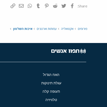
פייסבוק
Twitter
Reddit
Pinterest
Tumblr
WhatsApp
דואר אלקטרונ
הוסף קי
Share:
פורומים
אקטואליה
עמותות וארגונים
איכות השלטון
האח הגדול
עגלת תינוקות
תעופה קלה
טלוויזיה