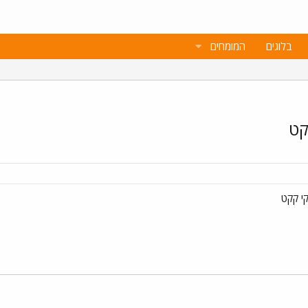
בלוגים
המומחים
קט
י קקט