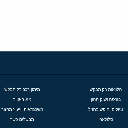
י
שור
הלוואות רק תבקש
מימון רכב רק תבקש
בורסה ושוק ההון
מזג האוויר
טיולים וחופש בחו"ל
משכנתאות וייעוץ מחזור
סלולארי
מבשלים כשר