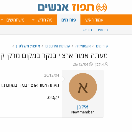
עמוד ראשי
פורומים
מה חדש
משתמשים
פוסטים
חיפוש
פורומים
אקטואליה
עמותות וארגונים
איכות השלטון
מעתה אמור ארצ'י בנקר במקום מרקי ק
פ
פ
אילבן
26/12/04
ו
ו
ת
ר
26/12/04
ח
ס
א
מעתה אמור ארצ'י בנקר במקום מרק
ה
ם
נ
ב
ו
ת
קקטוס.
ש
א
אילבן
א
ר
י
New member
ך