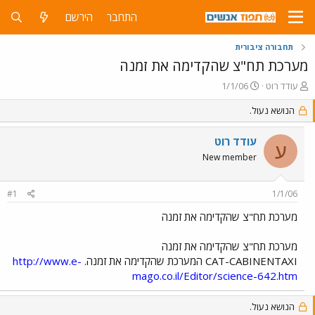
התחבר
הירשם
תחבורה ציבורית
מערכת תח"צ שהקדימה את זמנה
פ
פ
עודד רוט
1/1/06
ו
ו
ת
הנושא נעול.
ר
ח
ס
ה
ם
עודד רוט
ע
נ
ב
New member
ו
ת
ש
א
א
ר
#1
1/1/06
י
ך
מערכת תח"צ שהקדימה את זמנה
מערכת תח"צ שהקדימה את זמנה
CAT-CABINENTAXI המערכת שהקדימה את זמנה.
http://www.e-
mago.co.il/Editor/science-642.htm
הנושא נעול.