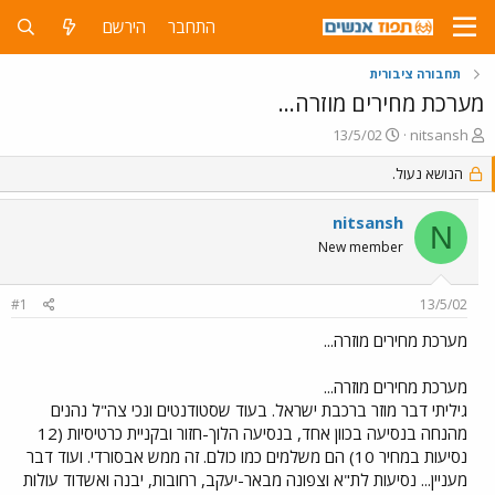
התחבר
הירשם
תחבורה ציבורית
מערכת מחירים מוזרה...
פ
פ
13/5/02
nitsansh
ו
ו
ת
הנושא נעול.
ר
ח
ס
ה
ם
nitsansh
N
נ
ב
New member
ו
ת
ש
א
א
ר
#1
13/5/02
י
ך
מערכת מחירים מוזרה...
מערכת מחירים מוזרה...
גיליתי דבר מוזר ברכבת ישראל. בעוד שסטודנטים ונכי צה"ל נהנים
מהנחה בנסיעה בכוון אחד, בנסיעה הלוך-חזור ובקניית כרטיסיות (12
נסיעות במחיר 10) הם משלמים כמו כולם. זה ממש אבסורדי. ועוד דבר
מעניין... נסיעות לת"א וצפונה מבאר-יעקב, רחובות, יבנה ואשדוד עולות