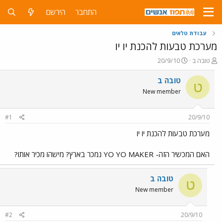
התחבר
הירשם
עבודת טלאים
מערכת טבעות להכנת יו יו
פ
פ
טובה ב
20/9/10
ו
ו
ת
ר
טובה ב
ט
ח
ס
New member
ה
ם
נ
ב
ו
ת
#1
20/9/10
ש
א
א
ר
מערכת טבעות להכנת יו יו
י
ך
האם המכשיר הזה- YO YO MAKER נמכר בארץ? מישהו מכיר אותו?
טובה ב
ט
New member
#2
20/9/10