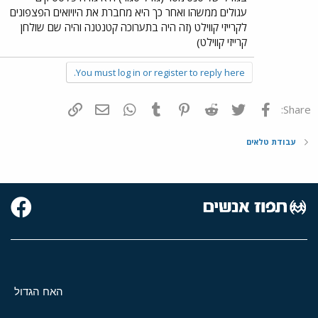
עגולים ממשהו ואחר כך היא מחברת את היויואים הפצפונים
לקרייזי קווילט (זה היה בתערוכה קטנטנה והיה שם שולחן
קרייזי קווילט)
You must log in or register to reply here.
פייסבוק
Twitter
Reddit
Pinterest
Tumblr
WhatsApp
דואר אלקטרוני
הוסף קישור
Share:
עבודת טלאים
האח הגדול