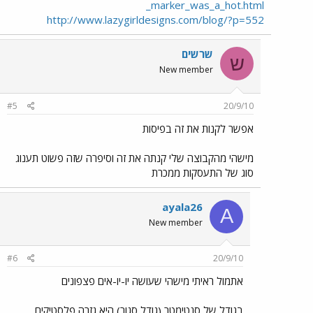
_marker_was_a_hot.html
http://www.lazygirldesigns.com/blog/?p=552
שרשים
ש
New member
#5
20/9/10
אפשר לקנות את זה בפיסות
מישהי מהקבוצה שלי קנתה את זה וסיפרה שזה פשוט תענוג
סוג של התעסקות ממכרת
ayala26
A
New member
#6
20/9/10
אתמול ראיתי מישהי שעושה יו-יו-אים פצפונים
בגודל של סנטימטר (גודל סגור) היא גזרה פלסטיקים