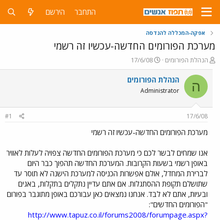
התחבר
הירשם
אפקה-המכללה להנדסה
מערכת הפורומים החדשה-עכשיו זה רשמי
פ
פ
הנהלת הפורומים
17/6/08
ו
ו
ת
ר
הנהלת הפורומים
ה
ח
ס
Administrator
ה
ם
נ
ב
ו
ת
#1
17/6/08
ש
א
א
ר
מערכת הפורומים החדשה-עכשיו זה רשמי
י
ך
אנו שמחים לבשר לכם כי מערכת הפורומים החדשה צפויה לעלות לאוויר
באופן רשמי בשעות הקרובות. המערכת החדשה תהפוך כבר היום
לברירת המחדל, אולם אפשרות הכניסה למערכת הישנה לא תוסר עד
שתושלם תקופת ההסתגלות. אם אתם עדיין נתקלים בתקלות, באגים
ובעיות, אתם לא לבד. אנחנו נמצאים כאן עבורכם באופן מתוגבר בפורום
"הפורומים החדשים":
http://www.tapuz.co.il/forums2008/forumpage.aspx?