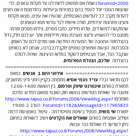
forumId=2000
נשמח אם תמשיכו לדווח לנו על תקלות ובאגים, כדי
שהצוות הטכני יוכל לטפל בהם במהירות וביעילות. בהזדמנות זו אנו רוצים
להודות מקרב לב לגולשים האכפתיים, שהעירו את עינינו, מצאו תקלות
והציגו פתרונות יצירתיים, תודה אישית לכל גולשי תפוז הנאמנים
שהתקשרו למשרדים, שלחו מיילים, כתבו מסרים, צילמו מסכים ותרמו
מזמנם כדי להשפיע וליצור מערכת נוחה וידידותית יותר. יש לכם חלק גדול
בהצלחתה ועיצובה של המערכת החדשה ואנו מודים לכם על האמון
והסבלנות. הצעות ושיפורים נוספים יתקבלו בברכה, אנחנו לא בטוחים
שנקבל הכל, אבל מבטיחים לשקול במלוא הרצינות. שיהיה לכולנו
בהצלחה
שלכם, הנהלת הפורומים.
=============================================
=======================
אירועי היום ב
אנשים
נמאס
לכם מדואר זבל?
עו"ד נעמי אסיא
מתמחה בקניין רוחני ודיני מחשבים,
תתארח בפורום
אינטרנט שיווק ופרסום
, בין השעות 12:00-14:00
ותענה על שאלות הגולשים בנושא חוק האנטי ספאם החדש. כולכם
מוזמנים!
http://www.tapuz.co.il/Forums2008/ViewMsg.aspx?
ForumId=1182&MessageId=117965835
הערב ב-19:00
יתארח
שי משיח
, מטפל בשיטת פסיכודרמה - טיפול באמצעות דרמה
ושילוב אומנויות בפורום
שואלים את הקלפים
וישיב לשאלות בתחום.
ניתן לשרשר לו שאלות כבר עכשיו:
http://www.tapuz.co.il/Forums2008/ViewMsg.aspx?