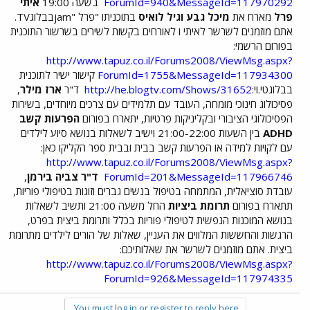
ForumId=940&MessageId=117970292
בשעה 19:00
איתי
פרל
מארח את
מיכל גבע וגיל לואיס
בתוכניתו "פרל "jamבבלוגTV.
אתם מוזמנים לשרשר לאיתי ו לאורחים בקשות לשירים בשרשור התוכנית
בפורום הרשמי:
http://www.tapuz.co.il/Forums2008/ViewMsg.aspx?
ForumId=1755&MessageId=117934300
קישור ישיר לתוכנית
בבלוגטי.וי:
http://he.blogtv.com/Shows/31652
ד"ר
ארז מילר
,
פסיכולוג חינוכי מומחה, העובד עם תלמידים עם צרכים מיוחדים, בשירות
הפסיכולוגי הציבורי ובקליניקות פרטיות, יתארח בפורום
הפרעות קשב
ADHD
בין השעות 21:00-22:00 וישיב לשאלות בנושא סיוע לילדים
עם לקויות למידה או הפרעות קשב בבית ובבית ספר הקליקו כאן:
http://www.tapuz.co.il/Forums2008/ViewMsg.aspx?
ForumId=201&MessageId=117966746
ד"ר צביה בירמן
,
עובדת סוציאלית, המתמחה בטיפול בנשים גברים וזוגות בטיפולי פוריות,
תתארח בפורום
תרומת ביציות
החל משעה 21:00 ותשיב לשאלות
בנושא המוכנות הנפשית לטיפולי פוריות בכלל ותרומת ביצית בפרט,
הרגשות והחששות המלווים את העניין, שאלות של הורים לילדים מתרומת
ביצית. אתם מוזמנים לשרשר את שאלותיכם:
http://www.tapuz.co.il/Forums2008/ViewMsg.aspx?
ForumId=926&MessageId=117974335
You must log in or register to reply here.