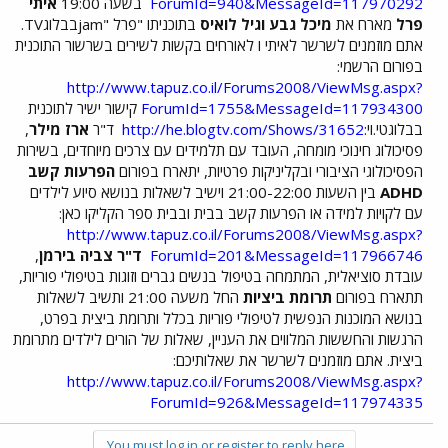
ForumId=940&MessageId=117970292
בשעה 19:00
איתי
פרל
מארח את
מיכל גבע וגיל לואיס
בתוכניתו "פרל "jamבבלוגTV.
אתם מוזמנים לשרשר לאיתי ו לאורחים בקשות לשירים בשרשור התוכנית
בפורום הרשמי:
http://www.tapuz.co.il/Forums2008/ViewMsg.aspx?
ForumId=1755&MessageId=117934300
קישור ישיר לתוכנית
בבלוגטי.וי:
http://he.blogtv.com/Shows/31652
ד"ר
ארז מילר
,
פסיכולוג חינוכי מומחה, העובד עם תלמידים עם צרכים מיוחדים, בשירות
הפסיכולוגי הציבורי ובקליניקות פרטיות, יתארח בפורום
הפרעות קשב
ADHD
בין השעות 21:00-22:00 וישיב לשאלות בנושא סיוע לילדים
עם לקויות למידה או הפרעות קשב בבית ובבית ספר הקליקו כאן:
http://www.tapuz.co.il/Forums2008/ViewMsg.aspx?
ForumId=201&MessageId=117966746
ד"ר צביה בירמן
,
עובדת סוציאלית, המתמחה בטיפול בנשים גברים וזוגות בטיפולי פוריות,
תתארח בפורום
תרומת ביציות
החל משעה 21:00 ותשיב לשאלות
בנושא המוכנות הנפשית לטיפולי פוריות בכלל ותרומת ביצית בפרט,
הרגשות והחששות המלווים את העניין, שאלות של הורים לילדים מתרומת
ביצית. אתם מוזמנים לשרשר את שאלותיכם:
http://www.tapuz.co.il/Forums2008/ViewMsg.aspx?
ForumId=926&MessageId=117974335
You must log in or register to reply here.