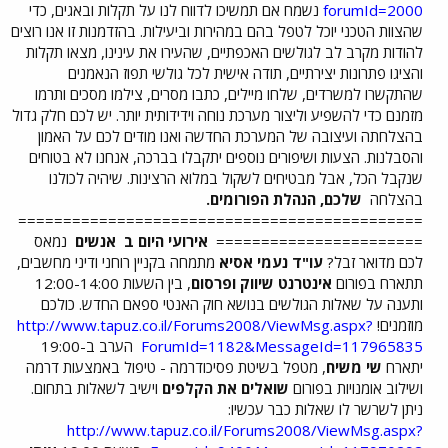
forumId=2000
נשמח אם תמשיכו לדווח לנו על תקלות ובאגים, כדי
שהצוות הטכני יוכל לטפל בהם במהירות וביעילות. בהזדמנות זו אנו רוצים
להודות מקרב לב לגולשים האכפתיים, שהעירו את עינינו, מצאו תקלות
והציגו פתרונות יצירתיים, תודה אישית לכל גולשי תפוז הנאמנים
שהתקשרו למשרדים, שלחו מיילים, כתבו מסרים, צילמו מסכים ותרמו
מזמנם כדי להשפיע וליצור מערכת נוחה וידידותית יותר. יש לכם חלק גדול
בהצלחתה ועיצובה של המערכת החדשה ואנו מודים לכם על האמון
והסבלנות. הצעות ושיפורים נוספים יתקבלו בברכה, אנחנו לא בטוחים
שנקבל הכל, אבל מבטיחים לשקול במלוא הרצינות. שיהיה לכולנו
בהצלחה
שלכם, הנהלת הפורומים.
=============================================
=======================
אירועי היום ב
אנשים
נמאס
לכם מדואר זבל?
עו"ד נעמי אסיא
מתמחה בקניין רוחני ודיני מחשבים,
תתארח בפורום
אינטרנט שיווק ופרסום
, בין השעות 12:00-14:00
ותענה על שאלות הגולשים בנושא חוק האנטי ספאם החדש. כולכם
מוזמנים!
http://www.tapuz.co.il/Forums2008/ViewMsg.aspx?
ForumId=1182&MessageId=117965835
הערב ב-19:00
יתארח
שי משיח
, מטפל בשיטת פסיכודרמה - טיפול באמצעות דרמה
ושילוב אומנויות בפורום
שואלים את הקלפים
וישיב לשאלות בתחום.
ניתן לשרשר לו שאלות כבר עכשיו:
http://www.tapuz.co.il/Forums2008/ViewMsg.aspx?