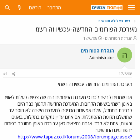
התחבר
הירשם
דייג בצלילה חופשית
מערכת הפורומים החדשה-עכשיו זה רשמי
פ
פ
הנהלת הפורומים
17/6/08
ו
ו
ת
ר
הנהלת הפורומים
ה
ח
ס
Administrator
ה
ם
נ
ב
ו
ת
#1
17/6/08
ש
א
א
ר
מערכת הפורומים החדשה-עכשיו זה רשמי
י
ך
אנו שמחים לבשר לכם כי מערכת הפורומים החדשה צפויה לעלות לאוויר
באופן רשמי בשעות הקרובות. המערכת החדשה תהפוך כבר היום
לברירת המחדל, אולם אפשרות הכניסה למערכת הישנה לא תוסר עד
שתושלם תקופת ההסתגלות. אם אתם עדיין נתקלים בתקלות, באגים
ובעיות, אתם לא לבד. אנחנו נמצאים כאן עבורכם באופן מתוגבר בפורום
"הפורומים החדשים":
http://www.tapuz.co.il/forums2008/forumpage.aspx?