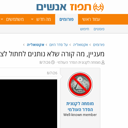
עמוד ראשי
פורומים
מה חדש
משתמשים
פוסטים
חיפוש
פורומים
אקטואליה
על סדר היום
אקטואליה
מעניין, מה קורה שלא נותנים לחתול ל
פ
פ
מומחה לקנונית הסדר העולמי
8/7/26
ו
ו
ת
ר
8/7/26
ח
ס
ה
ם
נ
ב
ו
ת
ש
א
מומחה לקנונית
א
ר
י
הסדר העולמי
ך
Well-known member