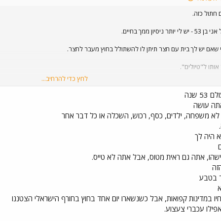
חתול כזה.
ון ממך בחיים.
שאם יש לך בית עם חצר תיתן לו להשתולל בחוץ מעבר לחצר.
ותו ל"טיולים".
לחץ כדי להרחיב...
 נהיה קרוב לאנשים יותר מאוחר,
אורטית חתול "טבעי" יותר.
תה עושה
לא משפחה, ילדים, כסף, רכוש, השכלה או כל דבר אחר
ם
הו, אתה גם ראית מטוס, אבל אתה לא טייס.
חיו במדינות קפואות, אבל כשנשארו יום אחד בחוץ בחורף הישראלי הצטננו
אפילו עכברי צעצוע.