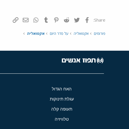
פייסבוק
Twitter
Reddit
Pinterest
Tumblr
WhatsApp
דואר אלקטרונ
הוסף קי
Share:
פורומים
אקטואליה
על סדר היום
אקטואליה
האח הגדול
עגלת תינוקות
תעופה קלה
טלוויזיה