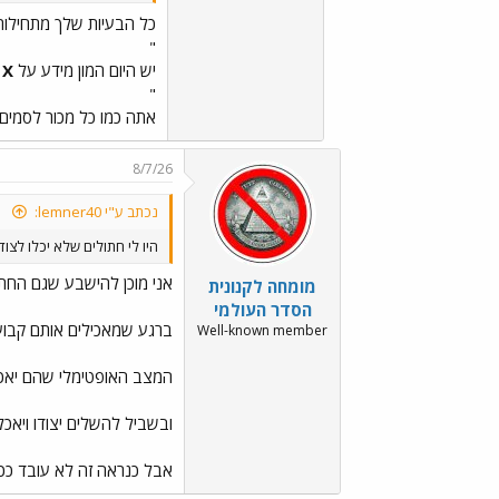
כל הבעיות שלך מתחילות 
"
יש היום המון מידע על
X
ב
"
אתה כמו כל מכור לסמים
8/7/26
נכתב ע"י lemner40:
היו לי חתולים שלא יכלו לצוד
אני מוכן להישבע שגם החתול
מומחה לקנונית
הסדר העולמי
ברגע שמאכילים אותם קבוע
Well-known member
המצב האופטימלי שהם יאכלו
ובשביל להשלים יצודו ויאכל
אבל כנראה זה לא עובד ככ