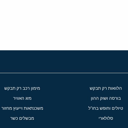
י
שור
הלוואות רק תבקש
מימון רכב רק תבקש
בורסה ושוק ההון
מזג האוויר
טיולים וחופש בחו"ל
משכנתאות וייעוץ מחזור
סלולארי
מבשלים כשר