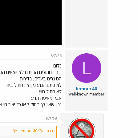
8/7/26
L
כלום
רוב החתולים הביתים לא יוצאים הח
הם גרים בערים, בדירות
לא סתם הגזע נקרא : חתול בית
lemner40
לא חתול חוץ
Well-known member
אבל מאיפה תדע
נכון שאין לך חתול ? או כל יצור חי א
8/7/26
נכתב ע"י lemner40: