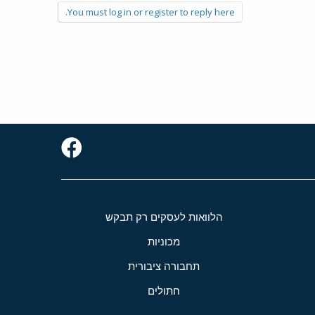
You must log in or register to reply here.
הלוואות לעסקים רק תבקש
מכוניות
תחבורה ציבורית
חתולים