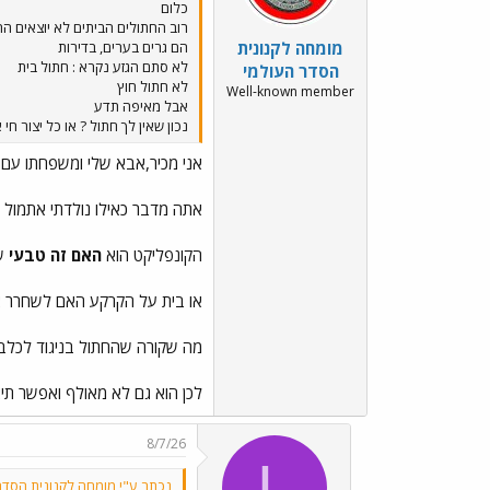
כלום
רוב החתולים הביתים לא יוצאים ה
מומחה לקנונית
הם גרים בערים, בדירות
לא סתם הגזע נקרא : חתול בית
הסדר העולמי
לא חתול חוץ
Well-known member
אבל מאיפה תדע
נכון שאין לך חתול ? או כל יצור חי 
אני מכיר,אבא שלי ומשפחתו עם ח
אתה מדבר כאילו נולדתי אתמול אני בן 53 - יש לי יותר ניסיון
הקונפליקט הוא
האם זה טבעי
ש
או בית על הקרקע האם לשחרר אות
מה שקורה שהחתול בניגוד לכלב 
לכן הוא גם לא מאולף ואפשר תיא
8/7/26
L
נכתב ע"י מומחה לקנונית הסדר