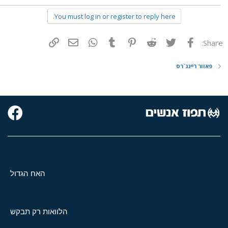
You must log in or register to reply here.
פייסבוק
Twitter
Reddit
Pinterest
Tumblr
WhatsApp
דואר אלקטרוני
הוסף קישור
Share:
פאוור ריינג`רס
האח הגדול
הלוואות רק תבקש