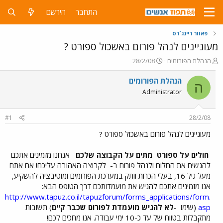
התחבר
הירשם
פאוור ריינג`רס
מעוניינים לנהל פורום באשכול ספורט ?
פ
פ
הנהלת הפורומים
28/2/08
ו
ו
ת
ר
הנהלת הפורומים
ה
ח
ס
Administrator
ה
ם
נ
ב
ו
ת
#1
28/2/08
ש
א
א
ר
מעוניינים לנהל פורום באשכול ספורט ?
י
ך
חולים על ספורט
מתים על הקבוצה שלכם
אנחנו מזמינים אתכם
להגשים את החלום ולנהל פורום ב-
לקבוצה האהובה עליכם! אם אתם
מעל גיל 16, בעלי הכרות וותק במערכת הפורומים ומוטיבציה להשקיע,
אנו מזמינים אתכם להגיש את מועמדותכם דרך הטופס הבא:
http://www.tapuz.co.il/tapuzforum/forms_applications/form.
asp
(שימו
-
לא להגיש מועמדת לפורום שכבר קיים
) תשובות
מתקבלות בטווח של עד כ-10 ימי עבודה. אנו מחכים לכם!