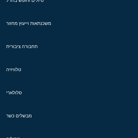
טיולים וחופש בחו"ל
משכנתאות וייעוץ מחזור
תחבורה ציבורית
טלוויזיה
סלולארי
מבשלים כשר