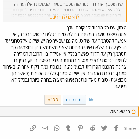
שזה מסובך..או הוו הוו כמה שזה מסובך. במיוחד שבשעות האלה עמידה
בלו"ז היא לא משהו... אז ככה: הכרוז מכריז על רכבת פרברית לכוון דרום
עד רחובות שנכנסת לרציף מס 2. כמה שניות אחר כך נכנסת רכבת לכוון
לחץ כדי להרחיב...
דרום אמנם אבל לרציף מס' 3 והיעד שלה הוא דווקא ראשונים. נוסעים
שעומדים על רציף 2 מנסים לרוץ לרציף שלוש אבל כמובן מפספסים. דקה
פיתון, עם כל הכבוד לביקורת שלך
אחר כך נכנסת לרציף 2,נחשתם? הרכבת שעליה הכריזו (לרחובות)
אתה פשוט טועה. במדינה בה לא כולם רגילים לנסוע ברכבת, אי
והנוסעים המסכנים שרצו ופיספסו (כי חשבו שהכרוז טעה) מתנשפים חזרה
אפשר להסתמך על שילוט, מה גם שבאירופה יש שילוט אלקטרוני על
לרציף שממנו הם נמלטו לפני דקותיים... ותוך כדי כך, מי באה? מי מופיעה?
הרציף, דבר שלא ראיתי בתחנות שאני משתמש בהן. וחוצמיזה לך
בשקט בשקט לרציף מספר 1? בלי כרוז ובלי בטיח? רכבת שלישית, זאת
תסתמך רק על הלו"ז כאשר בגלל אי עמידה בו, הרכבת המהירה
לבנימינה. נשמע מצחיק? אבל זאת התעללות לשמה: אי אפשר להשתמש
לחיפה נכנסת לרציף מס. 1 בתחנת האוניברסיטה בדיוק בזמן בו
בחדר ההמתנה התת קרקעי כי אז מפספסים את הרכבת. זה קרה לי פעם
אחת. קשה לעמוד ברציף הקפוא והרועש. נו? אז לאן הלכו המליארדים?
צריכה להכנס הפרוורית לבנימינה. זו, נכנסת כמה דקות אחריה, באיחור
אני מתכוון לכתוב להנהלת הרכבת. עשיתי את זה לא מזמן בקשר לכמה
כמובן. ברכבת המהירה אין שילוט כמובן. כללית הכריזות (כאשר הן
בעיות כולל זאת שתיארתי. קיבלתי מכמב נורא ארוך (ומייגע) על תכניות
מבוצעות) טובות מאד ונותנות אינפורמציה ברורה ביותר ובכלל לא
ותכניות עפ ראשי תיבות נורא יפים והטמעות של כל מיני דברים נורא
מייגעת.
מתוחכמים. אבל? רמקול יש? מיקרופון יש?
First
הקודם
3 of 3
הנושא נעול.
פייסבוק
Twitter
Reddit
Pinterest
Tumblr
WhatsApp
דואר אלקטרוני
הוסף קישור
Share: