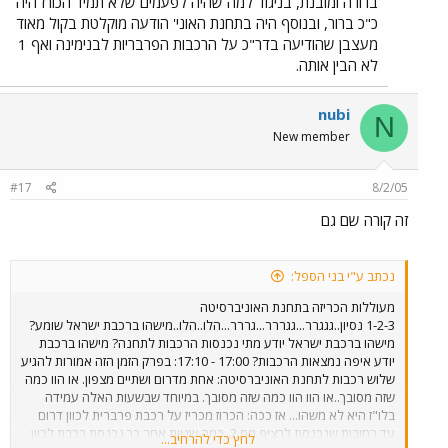
ברורה ומובנת, בניגוד למה שהיה לפעמים שלא תמיד הכורז היה
כ"כ ברור, ובנוסף היה בתחנת האוני' הודעה מוקלטת בקול מאוד
מעצבן שהודיעה בדר"כ על הרכבות הפרבריות לבנימינה ואף 1
לא הבין אותה.
nubi
N
New member
#17
8/2/05
זה קורה שם גם
נכתב ע"י בני הספל:
מעוללות הכריזה בתחנת האוניברסיטה
1-2-3 נסיון..גגגרר...גגררר...גררר...הלו..הלו..מישהו ברכבת ישראל שומע?
מישהו ברכבת ישראל יודע מתי נכנסות הרכבות לתחנה? מישהו ברכבת
יודע איפה נמצאות הרכבות? 17:00 - 17:10: בפרק הזמן הזה אמורות להגיע
שלוש רכבות לתחנת האוניברסיטה: אחת מדרום ושתיים מצפון. או הוו כמה
שזה מסובך..או הוו הוו כמה שזה מסובך. במיוחד שבשעות האלה עמידה
בלו"ז היא לא משהו... אז ככה: הכרוז מכריז על רכבת פרברית לכוון דרום
עד רחובות שנכנסת לרציף מס 2. כמה שניות אחר כך נכנסת רכבת לכוון
לחץ כדי להרחיב...