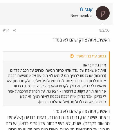
קובי לו
ק
New member
#14
8/2/05
ראשית, אתה צודק שהם לא בסדר
נכתב ע"י בני הספל:
אדון גולף בראוו
זאת לא שאלה של עדר אלא כריזה מטעה. כורזים על רכבת לדרום
(רחובות) שנכנסת לרציף מס 2 והיא לא מופיעה אלא מופיעה רכבת
אחרת לכוון דרום ברציף מס' 3. הפסיכולוגיה שלי, כחלק מההמון היא
שיאמרו לי בדיוק מה הולך לקרות ושאכן זה יקרה. נכנסו 3 רכבות
פרוריות תוך 3 דקות: 2 דרומה ו - 1 צפונה. על הנהלת הרכבת לאמר
לי בדיוק, אבל בדיוק איזה רכבת נכנסת לאיזה רציף. זאת לא
פסיכולוגיה. זה בלבול מח (של הנהלת הרכבת).
ראשית, אתה צודק שהם לא בסדר
ובאמת שיש להם, גם בתחנת ההגנה, בעיות בכריזה (שלעתים
מביאות הקריזה). שנית, לא ראוי לכתוב אדון גולף בראוו, יש בזה
מן סוג של התנשאות משפטית, כאילו היינו תובעים או סניגורים