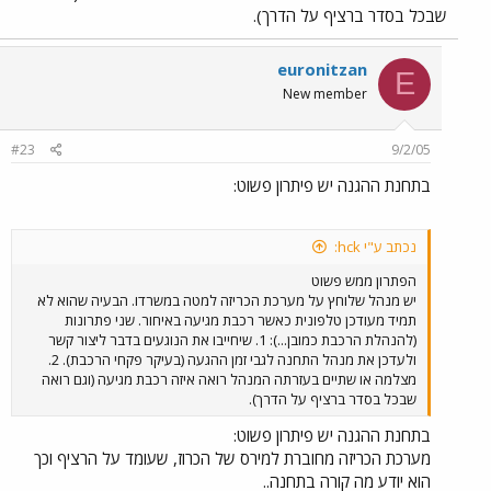
אחת. קשה לעמוד ברציף הקפוא והרועש. נו? אז לאן הלכו המליארדים?
שבכל בסדר ברציף על הדרך).
אני מתכוון לכתוב להנהלת הרכבת. עשיתי את זה לא מזמן בקשר לכמה
בעיות כולל זאת שתיארתי. קיבלתי מכמב נורא ארוך (ומייגע) על תכניות
euronitzan
ותכניות עפ ראשי תיבות נורא יפים והטמעות של כל מיני דברים נורא
E
מתוחכמים. אבל? רמקול יש? מיקרופון יש?
New member
#23
9/2/05
בתחנת ההגנה יש פיתרון פשוט:
נכתב ע"י hck:
הפתרון ממש פשוט
יש מנהל שלוחץ על מערכת הכריזה למטה במשרדו. הבעיה שהוא לא
תמיד מעודכן טלפונית כאשר רכבת מגיעה באיחור. שני פתרונות
(להנהלת הרכבת כמובן...): 1. שיחייבו את הנוגעים בדבר ליצור קשר
ולעדכן את מנהל התחנה לגבי זמן ההגעה (בעיקר פקחי הרכבת). 2.
מצלמה או שתיים בעזרתה המנהל רואה איזה רכבת מגיעה (וגם רואה
שבכל בסדר ברציף על הדרך).
בתחנת ההגנה יש פיתרון פשוט:
מערכת הכריזה מחוברת למירס של הכרוז, שעומד על הרציף וכך
הוא יודע מה קורה בתחנה..