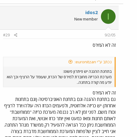
idos2
I
New member
#29
9/2/05
זה לא המירס
נכתב ע"י euronitzan:
בתחנת ההגנה יש פיתרון פשוט:
מערכת הכריזה מחוברת למירס של הכרוז, שעומד על הרציף וכך הוא
יודע מה קורה בתחנה..
זה לא המירס
גם בתחנת ההגנה וגם בתחנת האוניברסיטה (וגם בתחנות
אחרות) יש כריזה אלחוטית, ולפעמים הכרוז היה עולה/יורד לרציף
וכורז משם. לפני זמן לא רב נכנסה מערכת כריזה "ממוחשבת"
לאותם תחנות ומאז כמעט ואין יותר כרוז אנושי, ואת המערכת
הממוחשבת ניתן ככל הנראה להפעיל רק ממשרד מנהל התחנה.
אני חייב לציין שלפחות המערכת הממוחשבת מדברת בצורה