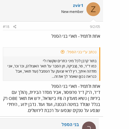
zvir1
Z
New member
#18
9/2/05
אחת ולתמיד- תארי בני הספל
נכתב ע"י בני הספל:
בתור קרבן לכל מיני כתרים שקשרו לי
כמו ד"ר, סר, (צביקה, תן הסבר על תאר האצולה), וכו' וכו', אני
מזדהה איתך, רץ לראי וצועק על הטמבל (עוד תואר, אבל
כנראה נכון) שאמר לך את זה...
אחת ולתמיד- תארי בני הספל
ד"ר, ה"ק ד"ר פרופסור, אביר מסדר הבירית, (הולך עם
ביריות ) נשיא מועדון ה F8 בישראל, ירש את תואר OBE רק
בגלל שנולד במיטה הנכונה, ועוד ועוד. נדבן ידוע , היחידי
שנסע על טנקים שנסעו על רכבת לירושלים.
בני הספל
ב