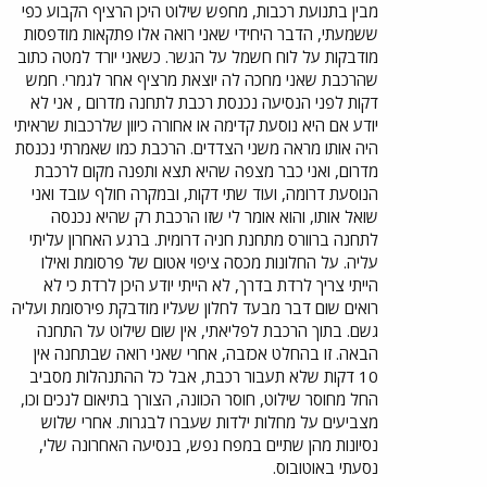
מבין בתנועת רכבות, מחפש שילוט היכן הרציף הקבוע כפי
ששמעתי, הדבר היחידי שאני רואה אלו פתקאות מודפסות
מודבקות על לוח חשמל על הגשר. כשאני יורד למטה כתוב
שהרכבת שאני מחכה לה יוצאת מרציף אחר לגמרי. חמש
דקות לפני הנסיעה נכנסת רכבת לתחנה מדרום , אני לא
יודע אם היא נוסעת קדימה או אחורה כיוון שלרכבות שראיתי
היה אותו מראה משני הצדדים. הרכבת כמו שאמרתי נכנסת
מדרום, ואני כבר מצפה שהיא תצא ותפנה מקום לרכבת
הנוסעת דרומה, ועוד שתי דקות, ובמקרה חולף עובד ואני
שואל אותו, והוא אומר לי שזו הרכבת רק שהיא נכנסה
לתחנה ברוורס מתחנת חניה דרומית. ברגע האחרון עליתי
עליה. על החלונות מכסה ציפוי אטום של פרסומת ואילו
הייתי צריך לרדת בדרך, לא הייתי יודע היכן לרדת כי לא
רואים שום דבר מבעד לחלון שעליו מודבקת פירסומת ועליה
גשם. בתוך הרכבת לפליאתי, אין שום שילוט על התחנה
הבאה. זו בהחלט אכזבה, אחרי שאני רואה שבתחנה אין
10 דקות שלא תעבור רכבת, אבל כל ההתנהלות מסביב
החל מחוסר שילוט, חוסר הכוונה, הצורך בתיאום לנכים וכו,
מצביעים על מחלות ילדות שעברו לבגרות. אחרי שלוש
נסיונות מהן שתיים במפח נפש, בנסיעה האחרונה שלי,
נסעתי באוטובוס.