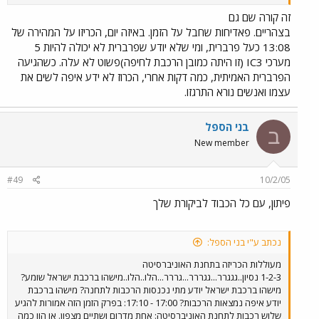
דרום אמנם אבל לרציף מס' 3 והיעד שלה הוא דווקא ראשונים. נוסעים
שעומדים על רציף 2 מנסים לרוץ לרציף שלוש אבל כמובן מפספסים. דקה
זה קורה שם גם
אחר כך נכנסת לרציף 2,נחשתם? הרכבת שעליה הכריזו (לרחובות)
בצהריים. פאדיחות שחבל על הזמן. באיזה יום, הכריזו על המהירה של
והנוסעים המסכנים שרצו ופיספסו (כי חשבו שהכרוז טעה) מתנשפים חזרה
13:08 כעל פרברית, ומי שלא יודע שפרברית לא יכולה להיות 5
לרציף שממנו הם נמלטו לפני דקותיים... ותוך כדי כך, מי באה? מי מופיעה?
מערכי IC3 (זו היתה כמובן הרכבת לחיפה)פשוט לא עלה. כשהגיעה
בשקט בשקט לרציף מספר 1? בלי כרוז ובלי בטיח? רכבת שלישית, זאת
הפרברית האמיתית, כמה דקות אחרי, הכרוז לא ידע איפה לשים את
לבנימינה. נשמע מצחיק? אבל זאת התעללות לשמה: אי אפשר להשתמש
עצמו ואנשים נורא התרגזו.
בחדר ההמתנה התת קרקעי כי אז מפספסים את הרכבת. זה קרה לי פעם
אחת. קשה לעמוד ברציף הקפוא והרועש. נו? אז לאן הלכו המליארדים?
אני מתכוון לכתוב להנהלת הרכבת. עשיתי את זה לא מזמן בקשר לכמה
בני הספל
בעיות כולל זאת שתיארתי. קיבלתי מכמב נורא ארוך (ומייגע) על תכניות
ב
ותכניות עפ ראשי תיבות נורא יפים והטמעות של כל מיני דברים נורא
New member
מתוחכמים. אבל? רמקול יש? מיקרופון יש?
#49
10/2/05
פיתון, עם כל הכבוד לביקורת שלך
נכתב ע"י בני הספל:
מעוללות הכריזה בתחנת האוניברסיטה
1-2-3 נסיון..גגגרר...גגררר...גררר...הלו..הלו..מישהו ברכבת ישראל שומע?
מישהו ברכבת ישראל יודע מתי נכנסות הרכבות לתחנה? מישהו ברכבת
יודע איפה נמצאות הרכבות? 17:00 - 17:10: בפרק הזמן הזה אמורות להגיע
שלוש רכבות לתחנת האוניברסיטה: אחת מדרום ושתיים מצפון. או הוו כמה