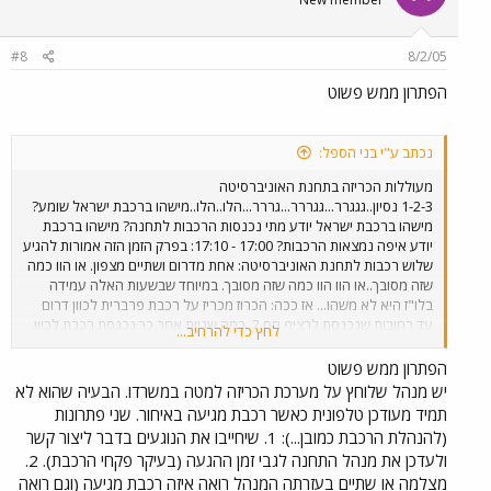
#8
8/2/05
הפתרון ממש פשוט
נכתב ע"י בני הספל:
מעוללות הכריזה בתחנת האוניברסיטה
1-2-3 נסיון..גגגרר...גגררר...גררר...הלו..הלו..מישהו ברכבת ישראל שומע?
מישהו ברכבת ישראל יודע מתי נכנסות הרכבות לתחנה? מישהו ברכבת
יודע איפה נמצאות הרכבות? 17:00 - 17:10: בפרק הזמן הזה אמורות להגיע
שלוש רכבות לתחנת האוניברסיטה: אחת מדרום ושתיים מצפון. או הוו כמה
שזה מסובך..או הוו הוו כמה שזה מסובך. במיוחד שבשעות האלה עמידה
בלו"ז היא לא משהו... אז ככה: הכרוז מכריז על רכבת פרברית לכוון דרום
עד רחובות שנכנסת לרציף מס 2. כמה שניות אחר כך נכנסת רכבת לכוון
לחץ כדי להרחיב...
דרום אמנם אבל לרציף מס' 3 והיעד שלה הוא דווקא ראשונים. נוסעים
שעומדים על רציף 2 מנסים לרוץ לרציף שלוש אבל כמובן מפספסים. דקה
הפתרון ממש פשוט
אחר כך נכנסת לרציף 2,נחשתם? הרכבת שעליה הכריזו (לרחובות)
יש מנהל שלוחץ על מערכת הכריזה למטה במשרדו. הבעיה שהוא לא
והנוסעים המסכנים שרצו ופיספסו (כי חשבו שהכרוז טעה) מתנשפים חזרה
תמיד מעודכן טלפונית כאשר רכבת מגיעה באיחור. שני פתרונות
לרציף שממנו הם נמלטו לפני דקותיים... ותוך כדי כך, מי באה? מי מופיעה?
(להנהלת הרכבת כמובן...): 1. שיחייבו את הנוגעים בדבר ליצור קשר
בשקט בשקט לרציף מספר 1? בלי כרוז ובלי בטיח? רכבת שלישית, זאת
ולעדכן את מנהל התחנה לגבי זמן ההגעה (בעיקר פקחי הרכבת). 2.
לבנימינה. נשמע מצחיק? אבל זאת התעללות לשמה: אי אפשר להשתמש
מצלמה או שתיים בעזרתה המנהל רואה איזה רכבת מגיעה (וגם רואה
בחדר ההמתנה התת קרקעי כי אז מפספסים את הרכבת. זה קרה לי פעם