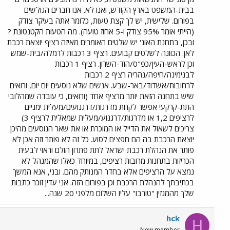
בבית-המשפט בארץ הקודש, ואנו לא. אנו חברים הגולשים
בפורום. שלישית, יש לך קצת טעות, כלומר אתה בעיקר צודק
(הייתי אומר 95% צודק ו-5 אחוז טועה). מה הטעות הקטנטונת ?
ובכן, בתחנת האונ' יש שלטים האומרים מאיזה רציף יוצאת רכבת
לאן. הכוונה לשלטים קבועים. רציף 3 רכבות לרמלה/בית-שמש
וכן לראש-העין/כפ"ס/הוד-השרון. רציף 1 רכבות
לבנימינה/חיפה/נהריה רציף 2 רכבות
לרחובות/אשדוד/באר-שבע. אנשים שלא נוסעים יום יום, ורואים
שיש בתחנה הזאת יותר מרציף אחד (ורואים, כי עובדה שמהלובי
התת-קרקעי אפשר לקחת מדרגות/דרגנועים/מעלית ימניים
לרציפים 1,2 או מדרגות/דרגנוע/מעלית שמאלית לרציף 3)
צריכים לשאול את הדייל או המוכרת או את שאר הנוסעים מהיכן
יוצאת הרכבת בה הם חפצים לסוע. כל זה לא פותר וזה אכן לא
פותר את הנהלת רכבת ישראל לתת פתרון הולם וראוי לבעית
הכריזות בתחנות מרובות רציפים, במיוחד כאלו שהמנהל לא
נמצא על הרציפים אלא בחדר המנותק מהם. ובני, אנא המשך
בכתיבתך להנהלת הרכבת וכן בפורום הזה. אני עדין זוכר כתבות
שלך מהמגזין "טורבו" עליו השלום מלפני 20 שנה...
hck
H
New member