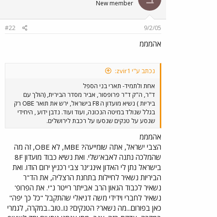
New member
#22
9/2/05
אהמממ
נכתב ע"י zvir1:
אחת ולתמיד- תארי בני הספל
ד"ר, ה"ק ד"ר פרופסור, אביר מסדר הבירית, (הולך עם
ביריות ) נשיא מועדון ה F8 בישראל, ירש את תואר OBE רק
בגלל שנולד במיטה הנכונה, ועוד ועוד. נדבן ידוע , היחידי
שנסע על טנקים שנסעו על רכבת לירושלים.
אהמממ
הצבי ישראל, אתה שומייעה? MBE, לא OBE, זה מה
שהמלכה נתנה לאבא'שלי. ואת נשיא כבוד מועדון 8F
בישראל נתן לי האדון אינג'ינר צבי רכניץ ירום הודו. ואת
הביריות נשאיר לחיילות בתחנת הרצליה, את הד"ר
נשאיר לכבוד הגאון הרב אבייתר רייטר נ"י. את הפרופ'
נשאיר לחברי וידידי משה דניאלי שהתקבל "כל כך יפה"
כאן בפורום...מה נשאר? הטנקים? נו..טוב..במקרה, לגמרי