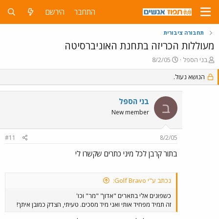
התחבר
הירשם
תחבורה ציבורית
מעוללות הכריזה בתחנת האוניברסיטה
פ
פ
בני הספל
8/2/05
ו
ו
ת
הנושא נעול.
ר
ח
ס
ה
ם
בני הספל
נ
ב
ב
ו
ת
New member
ש
א
א
ר
#11
8/2/05
י
ך
בתור קרבן לכל מיני כתרים שקשרו לי
נכתב ע"י Golf Bravo:
כשפונים אלי בתארים "אדון" "מר" וכו'
זה תמיד מפחיד אותי ואני מיד מסכים. טעיתי, הצדק כמובן איתך!