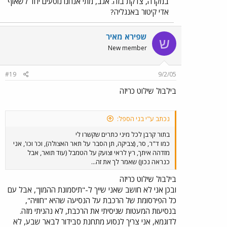
במקרה, צדקת בזה. אגב, מתי אנחנו נוסעים יחד לשאוף
אדי קיטור באנגליה?
שפירא מאיר
ש
New member
#19
9/2/05
בילבול שילוט כריזה
נכתב ע"י בני הספל:
בתור קרבן לכל מיני כתרים שקשרו לי
כמו ד"ר, סר, (צביקה, תן הסבר על תאר האצולה), וכו' וכו', אני
מזדהה איתך, רץ לראי וצועק על הטמבל (עוד תואר, אבל
כנראה נכון) שאמר לך את זה...
בילבול שילוט כריזה
ובכן אני לא חושב שאני שייך ל-"תיסמונת ההמון", אבל עם
כל הפירסומת של הרכבת על הנסיעה שהיא "חוויה",
בנסיעות המעטות שניסיתי את הרכבת, לא נהניתי מזה.
לדוגמא, אני צריך לנסוע מתחנת סבידור לבאר שבע, לא