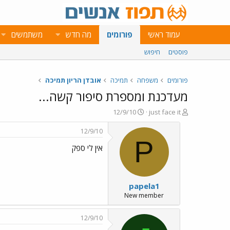
עמוד ראשי
פורומים
מה חדש
משתמשים
פוסטים
חיפוש
פורומים
משפחה
תמיכה
אובדן הריון תמיכה
מעדכנת ומספרת סיפור קשה...
פ
פ
12/9/10
just face it
ו
ו
ת
ר
12/9/10
ח
ס
P
אין לי ספק
ה
ם
נ
ב
ו
ת
ש
א
papela1
א
ר
י
New member
ך
12/9/10