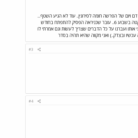
ם ויום של הפרשה חומה לסירוגין.. עוד לא הגיע השטף...
ועכשיו לסיפור הקשה... קרובת משפחה (קרובה מאוד) הייתה בשמירה קפדנית בהריון.. והיום בבוקר ילדה בלידה שקטה בשבוע 6.. עובר שכניראה הפסיק להתפתח בחודש
 אותו ועברנו על כל הדברים שצריך לעשות וגם אמרתי לו
עכשיו ובצדק..) ואני מקווה שהיא תהיה בסדר
#3
#4