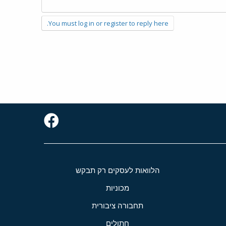
You must log in or register to reply here.
הלוואות לעסקים רק תבקש
מכוניות
תחבורה ציבורית
חתולים