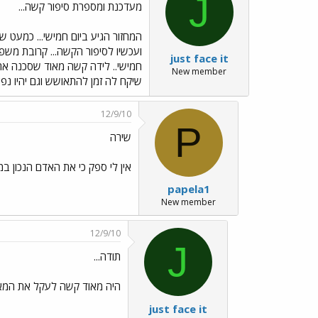
J
מעדכנת ומספרת סיפור קשה...
המחזור הגיע ביום חמישי... כמעט ש
just face it
חמישי.. לידה קשה מאוד שסכנה את ח
New member
שיקח לה זמן להתאושש וגם יהיו נפי
12/9/10
P
שירה
אין לי ספק כי את האדם הנכון ב
papela1
New member
12/9/10
J
תודה...
היה מאוד קשה לעקל את המאו
just face it