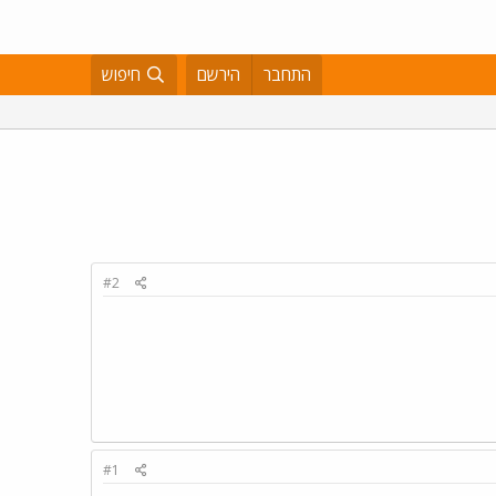
התחבר
הירשם
חיפוש
#2
#1