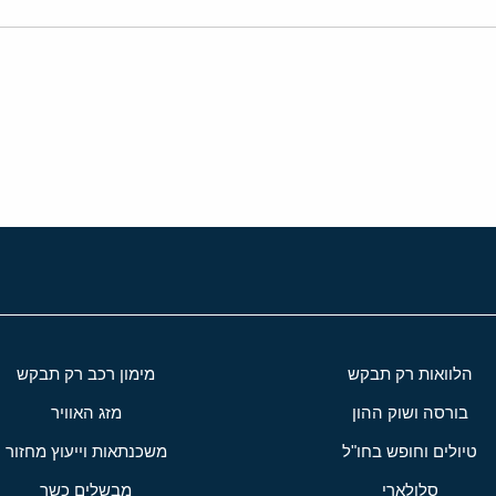
י
שור
הלוואות רק תבקש
מימון רכב רק תבקש
בורסה ושוק ההון
מזג האוויר
טיולים וחופש בחו"ל
משכנתאות וייעוץ מחזור
סלולארי
מבשלים כשר