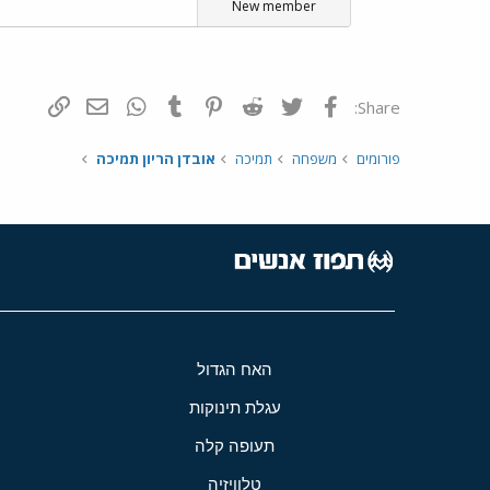
New member
פייסבוק
Twitter
Reddit
Pinterest
Tumblr
WhatsApp
דואר אלקטרונ
הוסף קי
Share:
פורומים
משפחה
תמיכה
אובדן הריון תמיכה
האח הגדול
עגלת תינוקות
תעופה קלה
טלוויזיה