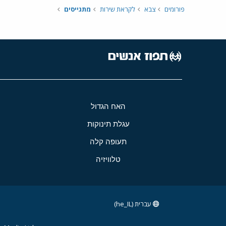
פורומים
צבא
לקראת שירות
מתגייסים
האח הגדול
עגלת תינוקות
תעופה קלה
טלוויזיה
עברית (he_IL)