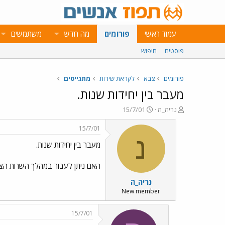
עמוד ראשי
פורומים
מה חדש
משתמשים
פוסטים
חיפוש
פורומים
צבא
לקראת שירות
מתגייסים
מעבר בין יחידות שנות.
פ
פ
נריה_ה
15/7/01
ו
ו
ת
ר
15/7/01
ח
ס
נ
מעבר בין יחידות שנות.
ה
ם
נ
ב
ו
ת
האם ניתן לעבור במהלך השרות הצבא
ש
א
נריה_ה
א
ר
י
New member
ך
15/7/01