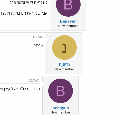
B
לא נראה לי שאפשר אבל
אבל בכל זאת אם באמת אתה רו
benayun
New member
15/7/01
נ
איפה?
נריה_ה
New member
15/7/01
B
תברר בבקו``ם אצל קצין מיון
benayun
New member