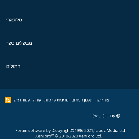
סלולארי
מבשלים כשר
חתולים
צור קשר
תקנון הפורום
מדיניות פרטיות
עזרה
עמוד ראשי
עברית (he_IL)
Forum software by
Copyright©1996-2021,Tapuz Media Ltd.
®
XenForo
© 2010-2020 XenForo Ltd.