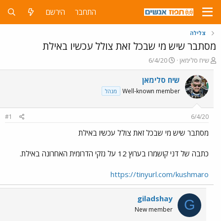
התחבר
הירשם
צלילה
מסתבר שיש מי שבכל זאת צולל עכשיו באילת
פ
פ
שיח סלימאן
6/4/20
ו
ו
ת
ר
שיח סלימאן
ח
ס
Well-known member
מנהל
ה
ם
נ
ב
ו
ת
#1
6/4/20
ש
א
א
ר
מסתבר שיש מי שבכל זאת צולל עכשיו באילת
י
ך
כתבה של דני קושמרו בערוץ 12 על נזקי הדרומית האחרונה באילת.
https://tinyurl.com/kushmaro
giladshay
G
New member