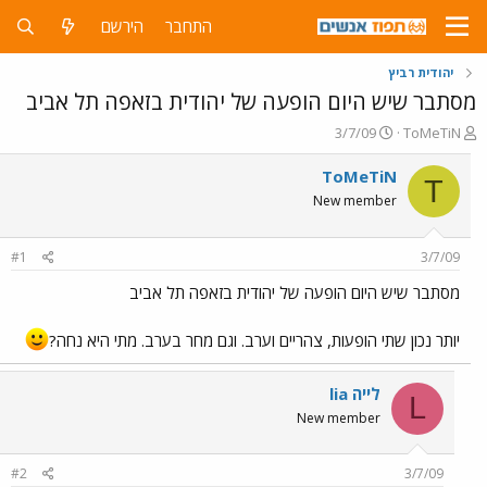
התחבר
הירשם
יהודית רביץ
מסתבר שיש היום הופעה של יהודית בזאפה תל אביב
פ
פ
3/7/09
ToMeTiN
ו
ו
ת
ר
ToMeTiN
T
ח
ס
New member
ה
ם
נ
ב
ו
ת
#1
3/7/09
ש
א
א
ר
מסתבר שיש היום הופעה של יהודית בזאפה תל אביב
י
ך
יותר נכון שתי הופעות, צהריים וערב. וגם מחר בערב. מתי היא נחה?
lia לייה
L
New member
#2
3/7/09