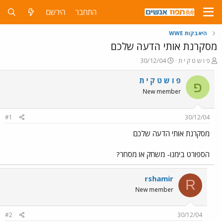
התחבר
הירשם
היאבקות WWE
מסקרנת אותי הדעה שלכם
פ
פ
פ ו ש ט ק י ת
30/12/04
ו
ו
ת
ר
פ ו ש ט ק י ת
פ
ח
ס
New member
ה
ם
נ
ב
ו
ת
#1
30/12/04
ש
א
א
ר
מסקרנת אותי הדעה שלכם
י
ך
הספורט בימנו- משחק או מסחר?
rshamir
R
New member
#2
30/12/04