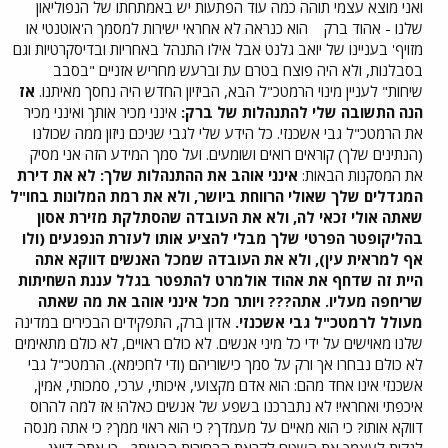
ואני מוצא עצמי תוהה כמה עוד הפתעות יש באמתחתו של הנפוליאון
שלנו - אהוד ברק
הוא כנראה לא אחראי ישירות למסמך ה'אוטנטי או
מזויף' בעניינו של יואב גלנט אבל אילו התנהל באחריות ובדיסקרטיות וגם
בסבלנות, ולא היה פוצח בטרם עת וברעש מחריש אזניים "בסבב
שיחות" לעניין מינוי הרמטכ"ל הבא, הביזיון החדש היה נחסך מאיתנו.
אז
הנה התשובה שלי להתנהלות של ברק:
אינני מכיר אותך ואינני מכיר
את הרמטכ"ל גבי אשכנזי. כל הידע שלי לגבי שניכם ניזון ממה שכולנו
(הנתינים שלך) קוראים רואים ושומעים. ועל סמך המידע הזה אני מסיק
את המסקנות הבאות:
אינני אוהב את ההתנהלות שלך: לא את דירת
המגדלים שלך שאולי הרווחת ביושר, ולא את רמת המלונות בחו"ל
שאתה אולי זכאי לה, ולא את העובדה שהסתלקת מזירת אסון
בהליקופטר הפרטי שלך מבלי להציע אותו לעזרת הנפגעים (ולו
אף למראית עין), ולא את העובדה שמכל האנשים דווקא אתה
היית זה שדחף את אהוד אולמרט להתפטר בגלל עננת השחיתות
שריחפה מעליו. אתה???
ויותר מכל אינני אוהב את מה שאתה
מעולל לרמטכ"ל גבי אשכנזי.
אדון ברק, התפקידים הבכירים במדינה
שלנו מאוישים על ידי כל מיני אנשים. לא כולם ראויים, לא כולם מתאימים
לא כולם נבחרו אך ורק על סמך כישוריהם (ודי לחכימא). הרמטכ"ל גבי
אשכנזי אינו אחד מהם: הוא אדם מקצועי, איכותי, ערכי, סמכותי, אמין,
איכפתי ואחראי! לא נתברכנו בשפע של אנשים כאלה! אז למה להרוס
דווקא אותו? כי הוא מאיים על מעמדך? כי הוא ראוי ממך? כי אתה מנסה