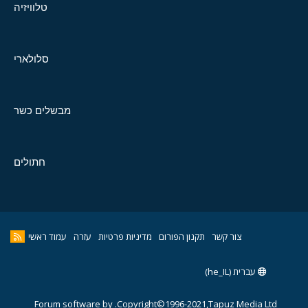
טלוויזיה
סלולארי
מבשלים כשר
חתולים
צור קשר
תקנון הפורום
מדיניות פרטיות
עזרה
עמוד ראשי
עברית (he_IL)
Forum software by
Copyright©1996-2021,Tapuz Media Ltd.