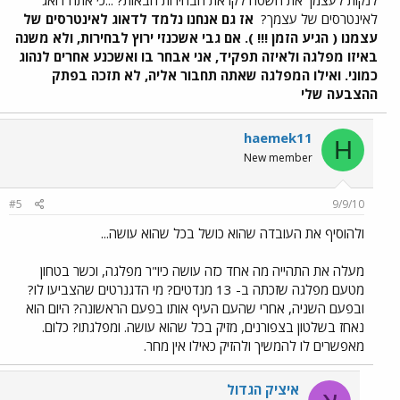
לנקות לעצמך את השטח לקראת הבחירות הבאות? ...כי אתה דואג
לאינטרסים של עצמך?
אז גם אנחנו נלמד לדאוג לאינטרסים של
עצמנו ( הגיע הזמן !!! ). אם גבי אשכנזי ירוץ לבחירות, ולא משנה
באיזו מפלגה ולאיזה תפקיד, אני אבחר בו ואשכנע אחרים לנהוג
כמוני. ואילו המפלגה שאתה תחבור אליה, לא תזכה בפתק
ההצבעה שלי
haemek11
H
New member
#5
9/9/10
ולהוסיף את העובדה שהוא כושל בכל שהוא עושה...
מעלה את התהייה מה אחד כזה עושה כיו"ר מפלגה, וכשר בטחון
מטעם מפלגה שזכתה ב- 13 מנדטים? מי הדגנרטים שהצביעו לו?
ובפעם השניה, אחרי שהעם העיף אותו בפעם הראשונה? היום הוא
נאחז בשלטון בצפורנים, מזיק בכל שהוא עושה. ומפלגתו? כלום.
מאפשרים לו להמשיך ולהזיק כאילו אין מחר.
איציק הגדול