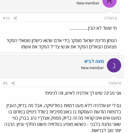
א
New member
#10
17/9/10
מי שעוד לא הבין.....................
הטחון מדינת ישראל מופקר בידי אדם שהוא כישלון טוטאלי הפקיר
פצועים הצאלים הפקיר את אנשי צד"ל הפקיר את אשתו
נועה לביא
נ
New member
#6
10/9/10
אני מבינה שיש לך אלרגיה לאיש, וזה לגיטימי
גם לי יש אלרגיה ללא מעט דמויות בפוליטיקה, אבל מה בדיוק העניין
בלפתוח הודעות העוסקות בו באובססיביות בשלל כינויים בפורום בו
כמעט איש אינו קורא? מה זה בדיוק מספק אצלך? נהג בברק כפי
שאני נוהגת בלבני - כשהוא מופיע בטלויזיה פשוט החלף ערוץ. הרבה
יותר טוב לבריאות.