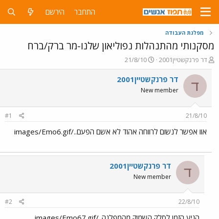
התחבר
הירשם
מפלגת העבודה
מסקנותי מהתנהלות נפוליאון שלנו-מר ברק/ברח
פ
פ
דר פרנקשטיין2001
21/8/10
ו
ו
ת
ר
דר פרנקשטיין2001
ד
ח
ס
New member
ה
ם
נ
ב
ו
ת
#1
21/8/10
ש
א
א
ר
אוו אפשר לנשום לרווחה אהוד לא אשם הפעם../images/Emo6.gif
י
ך
דר פרנקשטיין2001
ד
New member
#2
22/8/10
הגיע הזמן לסלק השמוק מהמפלגה../images/Emo67.gif