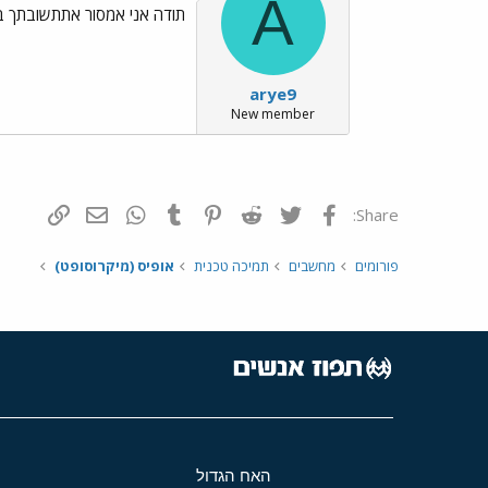
A
תודה אני אמסור אתתשובתך 
arye9
New member
פייסבוק
Twitter
Reddit
Pinterest
Tumblr
WhatsApp
דואר אלקטרונ
הוסף קי
Share:
פורומים
מחשבים
תמיכה טכנית
אופיס (מיקרוסופט)
האח הגדול