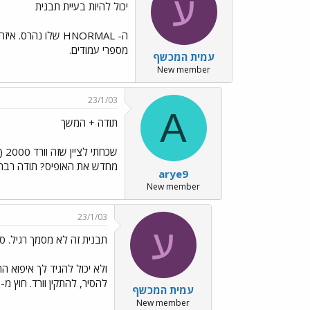
ע
יכול להיות בעיית תבנית
מספרי עמודים.
עמית המכשף
New member
23/1/03
A
תודה + המשך
מחדש את האופיס? תודה רבה
arye9
New member
23/1/03
ע
תבנית זה לא מסמך רגיל. סיומ
ולא יכול להגיד לך איפוא 
להסיר, להתקין וורד. חוץ מ- XP אני חושב שזה נמצא בPROGRAM FILES שב- C בתוך תיקיית MICROSOFT OFFICE בתיקיית EMPLATES
עמית המכשף
New member