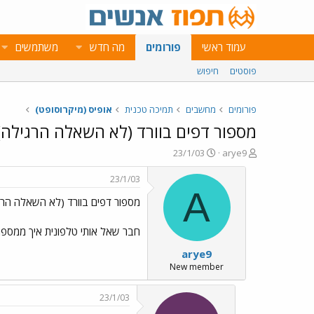
עמוד ראשי
פורומים
מה חדש
משתמשים
פוסטים
חיפוש
פורומים
מחשבים
תמיכה טכנית
אופיס (מיקרוסופט)
מספור דפים בוורד (לא השאלה הרגילה)
פ
פ
23/1/03
arye9
ו
ו
ת
ר
23/1/03
ח
ס
A
מספור דפים בוורד (לא השאלה הרג
ה
ם
נ
ב
ו
ת
חבר שאל אותי טלפונית איך ממספרים דפים, וה
ש
א
arye9
א
ר
י
New member
ך
23/1/03