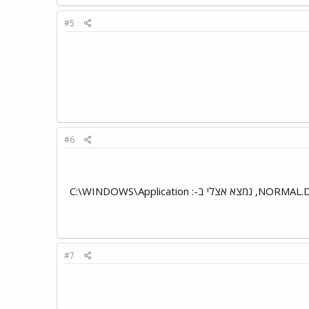
#5
#6
מאחר ואני עובד על XP חיפשתי קובץ תבנית בשם HNORMAL ולא מצאתי ! לעומת זאת, קובץ NORMAL.DOT, נמצא אצלי ב-: C:\WINDOWS\Application
#7