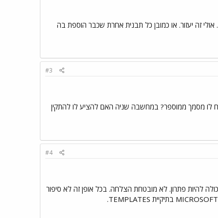
ה- HNORMAL שלו נהרס. איזה וורד יש לו. אתה יכול לשלוח לו את HNORMAL שלך שישים בTEMPLATES. אולי זה יעזור. או כמובן כל תבנית אחרת שכבר הוספת בה
#3
ורד 2000) אני לא יודע איך שולחים HNORMAL האם כוונתך שאשלח לו מסמך ממוספר? במחשבה שניה האם להציע לו להתקין
#4
ולה להיות פתרון. לא מובטחת הצלחה. בכל אופן זה לא סיפור