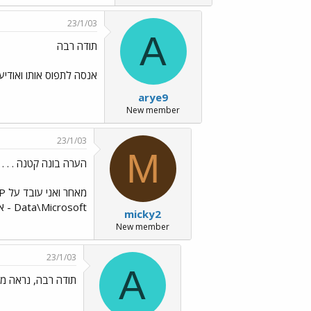
23/1/03
A
תודה רבה
אנסה לתפוס אותו ואודיע
arye9
New member
23/1/03
M
הערה בונה קטנה . . .
Data\Microsoft - אולי לקובץ זה התכוון עמית ?
micky2
New member
23/1/03
A
תודה רבה, נראה מ