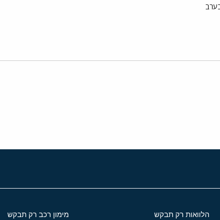
בערב
י
שור
הלוואות רק תבקש
מימון רכב רק תבקש