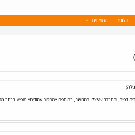
בלוגים
המומחים
ילה)
תברר שאצלו במחשב, בהוספה *מספור עמודים* מופיע בכתב מחוק UNABLED. האם יש למישהו רעיון? תודה 