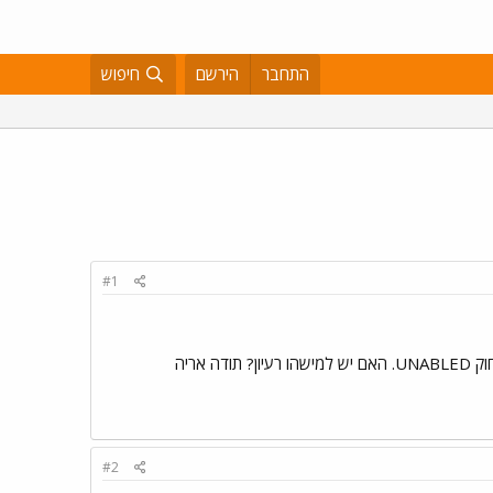
התחבר
הירשם
חיפוש
#1
אריה
#2