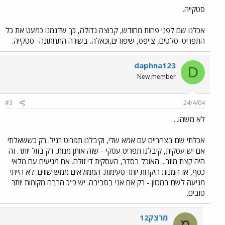
סטקייה.
אכלנו שם לפני פחות מחודש, קבוצה גדולה, כך שדגמנו כמעט את כל
התפריט. סלטים, צ'יפס, שיפודים,וכאלה. בשורה התחתונה- סטקייה.
daphna123
D
New member
#3
24/4/04
לא משהו...
אכלתי שם בצהריים עם אמא שלי, וקיבלנו תפריט רגיל. רק כששאלתי
אם יש עסקית, קיבלנו תפריט עסקי - שזה אותן מנות, רק בזול יותר. זה
היה קצת מוזר... האוכל בסדר, העסקית די זולה. אם מגיעים עם מלאי
כסף, אז המנות היקרות יותר טעימות. הממולאים ממש שווים. לא הייתי
מגיעה לשם במכוון - רק אם אני בסביבה. יש כ"כ הרבה מקומות יותר
טובים.
מרצק12
מ