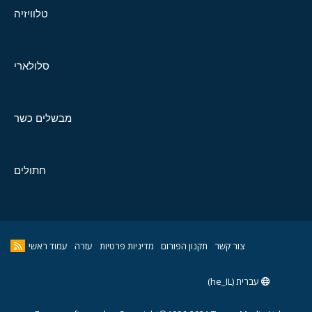
טלוויזיה
סלולארי
מבשלים כשר
חתולים
צור קשר
תקנון הפורום
מדיניות פרטיות
עזרה
עמוד ראשי
עברית (he_IL)