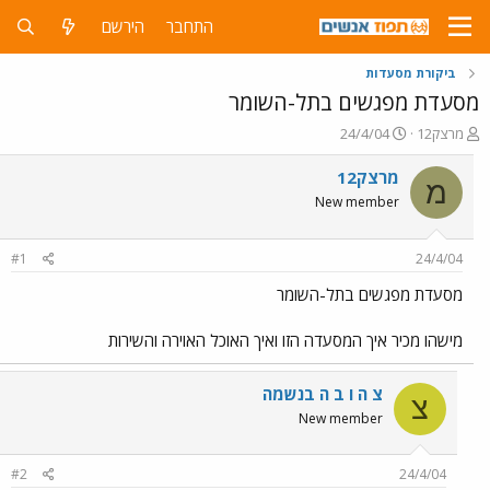
התחבר
הירשם
ביקורת מסעדות
מסעדת מפגשים בתל-השומר
פ
פ
מרצק12
24/4/04
ו
ו
ת
ר
מרצק12
מ
ח
ס
New member
ה
ם
נ
ב
ו
ת
#1
24/4/04
ש
א
א
ר
מסעדת מפגשים בתל-השומר
י
ך
מישהו מכיר איך המסעדה הזו ואיך האוכל האוירה והשירות
צ ה ו ב ה בנשמה
צ
New member
#2
24/4/04