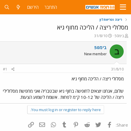
התחבר
הירשם
ריצה וטריאתלון
מסלולי ריצה / הליכה מחוף גיא
פ
פ
בימ50
31/8/10
ו
ו
ת
ר
בימ50
ב
ח
ס
New member
ה
ם
נ
ב
ו
ת
#1
31/8/10
ש
א
א
ר
מסלולי ריצה / הליכה מחוף גיא
י
ך
שלום, אנחנו יוצאים לחופשה בחוף גיא שבטבריה ואני מחפשת מסלולילי
ריצה / הליכה של 10-12 ק"מ לפחות . אשמח לשמוע הצעות.
You must log in or register to reply here.
פייסבוק
Twitter
Reddit
Pinterest
Tumblr
WhatsApp
דואר אלקטרוני
הוסף קישור
Share: