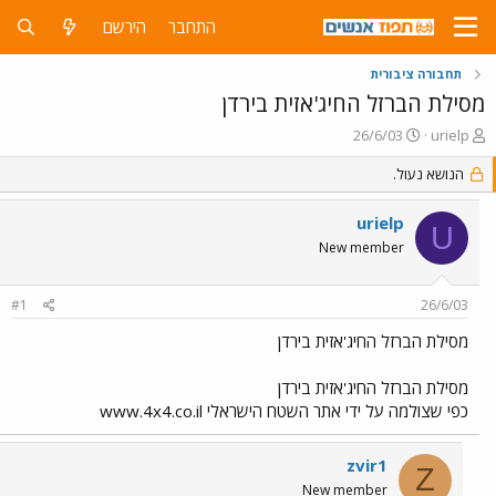
התחבר
הירשם
תחבורה ציבורית
מסילת הברזל החיג'אזית בירדן
פ
פ
26/6/03
urielp
ו
ו
ת
ר
הנושא נעול.
ח
ס
ה
ם
urielp
U
נ
ב
New member
ו
ת
ש
א
א
ר
#1
26/6/03
י
ך
מסילת הברזל החיג'אזית בירדן
מסילת הברזל החיג'אזית בירדן
כפי שצולמה על ידי אתר השטח הישראלי www.4x4.co.il
zvir1
Z
New member