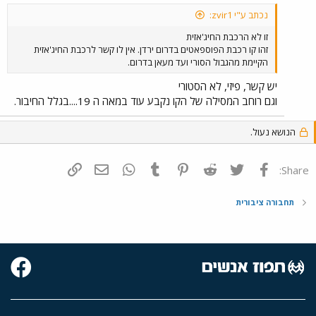
נכתב ע"י zvir1:
זו לא הרכבת החיג'אזית
זהו קו רכבת הפוספאטים בדרום ירדן. אין לו קשר לרכבת החיג'אזית
הקיימת מהגבול הסורי ועד מעאן בדרום.
יש קשר, פיזי, לא הסטורי
וגם רוחב המסילה של הקו נקבע עוד במאה ה 19....בגלל החיבור.
הנושא נעול.
פייסבוק
Twitter
Reddit
Pinterest
Tumblr
WhatsApp
דואר אלקטרוני
הוסף קישור
Share:
תחבורה ציבורית