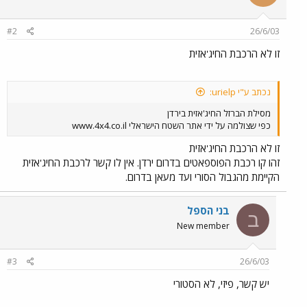
#2
26/6/03
זו לא הרכבת החיג'אזית
נכתב ע"י urielp:
מסילת הברזל החיג'אזית בירדן
כפי שצולמה על ידי אתר השטח הישראלי www.4x4.co.il
זו לא הרכבת החיג'אזית
זהו קו רכבת הפוספאטים בדרום ירדן. אין לו קשר לרכבת החיג'אזית
הקיימת מהגבול הסורי ועד מעאן בדרום.
בני הספל
ב
New member
#3
26/6/03
יש קשר, פיזי, לא הסטורי