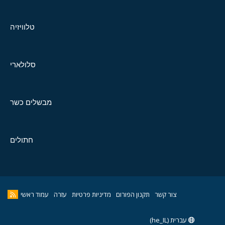
טלוויזיה
סלולארי
מבשלים כשר
חתולים
צור קשר
תקנון הפורום
מדיניות פרטיות
עזרה
עמוד ראשי
עברית (he_IL)