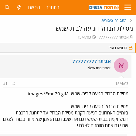
התחבר
הירשם
תחבורה ציבורית
מסילת הברזל הגיעה לבית-שמש
פ
פ
אביתר 777777777
15/4/03
ו
ו
ת
הנושא נעול.
ר
ח
ס
ה
ם
אביתר 777777777
א
נ
ב
New member
ו
ת
ש
א
א
ר
#1
15/4/03
י
ך
מסילת הברזל הגיעה לבית-שמש ../images/Emo70.gif
מסילת הברזל הגיעה לבית-שמש
ביומיים האחרונים הגיעה הקמת מסילת הברזל עד לתחנת הרכבת
המשתקמת בבית-שמש ! כנראה שעבדכם הנאמן יצא מחר בבוקר לצלם
שם ! גם אתם מוזמנים לצלם !