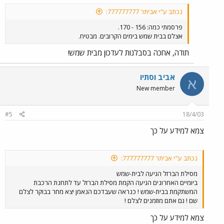
נכתב ע"י אביתר 777777777:
פרסמתי כמה: 156 - 170.
אצלם בבית שמש בימים הקרובים. מבטיח.
תודה, אחכה בסבלנות לעדכון מבית שמש!
אביב וסתיו
א
New member
#5
18/4/03
צמא למידע על כך
נכתב ע"י אביתר 777777777:
מסילת הברזל הגיעה לבית-שמש
ביומיים האחרונים הגיעה הקמת מסילת הברזל עד לתחנת הרכבת
המשתקמת בבית-שמש ! כנראה שעבדכם הנאמן יצא מחר בבוקר לצלם
שם ! גם אתם מוזמנים לצלם !
צמא למידע על כך