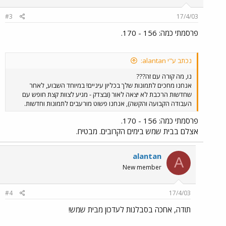
#3
17/4/03
פרסמתי כמה: 156 - 170.
נכתב ע"י alantan:
נו, מה קורה עם זה???
אנחנו מחכים לתמונות שלך בכליון עיניים! במיוחד השבוע, לאחר
שחדשות הרכבת לא יצאה לאור (ובצדק - מגיע לצוות קצת חופש עם
העבודה הקבועה והקשה), אנחנו פשוט מורעבים לתמונות וחדשות.
פרסמתי כמה: 156 - 170.
אצלם בבית שמש בימים הקרובים. מבטיח.
alantan
A
New member
#4
17/4/03
תודה, אחכה בסבלנות לעדכון מבית שמש!