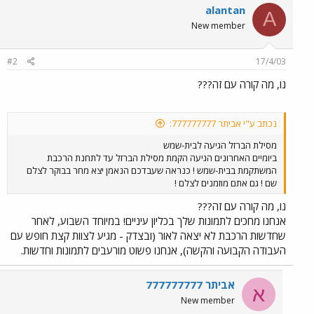
alantan
A
New member
#2
17/4/03
נו, מה קורה עם זה???
נכתב ע"י אביתר 777777777:
מסילת הברזל הגיעה לבית-שמש
ביומיים האחרונים הגיעה הקמת מסילת הברזל עד לתחנת הרכבת
המשתקמת בבית-שמש ! כנראה שעבדכם הנאמן יצא מחר בבוקר לצלם
שם ! גם אתם מוזמנים לצלם !
נו, מה קורה עם זה???
אנחנו מחכים לתמונות שלך בכליון עיניים! במיוחד השבוע, לאחר
שחדשות הרכבת לא יצאה לאור (ובצדק - מגיע לצוות קצת חופש עם
העבודה הקבועה והקשה), אנחנו פשוט מורעבים לתמונות וחדשות.
אביתר 777777777
א
New member