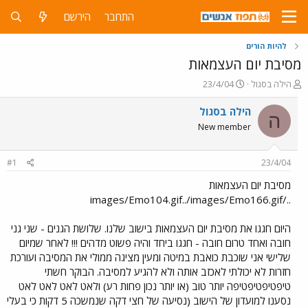
התחבר
הירשם
להיות הורים
מסיבת יום העצמאות
פ
פ
הילה בסגול
23/4/04
ו
ו
ת
ר
הילה בסגול
ה
ח
ס
New member
ה
ם
נ
ב
ו
ת
#1
23/4/04
ש
א
א
ר
מסיבת יום העצמאות
י
../images/Emo104.gif../images/Emo166.gif
ך
היום חגגו את מסיבת יום העצמאות בישוב שלנו. שלושת הגנים - שני גני
חובה ואחד טרום חובה - חגגו ביחד והיה פשוט מדהים !!! לאחר שמיום
שלישי אני שוכבת כואבת במיטה ומעין מציגה ממולי את המסיבה ועורכת
חזרות לא יכולתי לאכזב אותה ולא להגיע למסיבה. הבוקר חשתי
טיפטיפטיפטיפה יותר טוב (או יותר נכון פחות רע) ולאט לאט לאט לאט
נסענו למועדון של הישוב (נסיעה של חצי דקה שנמשכה 5 דקות כי בעלי