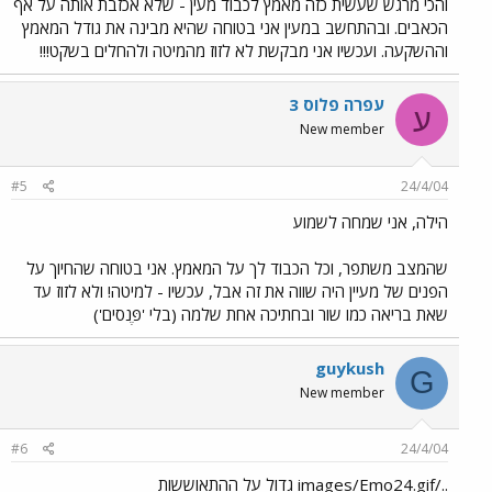
והכי מרגש שעשית כזה מאמץ לכבוד מעין - שלא אכזבת אותה על אף
הכאבים. ובהתחשב במעין אני בטוחה שהיא מבינה את גודל המאמץ
וההשקעה. ועכשיו אני מבקשת לא לזוז מהמיטה ולהחלים בשקט!!!
עפרה פלוס 3
ע
New member
#5
24/4/04
הילה, אני שמחה לשמוע
שהמצב משתפר, וכל הכבוד לך על המאמץ. אני בטוחה שהחיוך על
הפנים של מעיין היה שווה את זה אבל, עכשיו - למיטה! ולא לזוז עד
שאת בריאה כמו שור ובחתיכה אחת שלמה (בלי 'פֶּנסים')
guykush
G
New member
#6
24/4/04
../images/Emo24.gif גדול על ההתאוששות