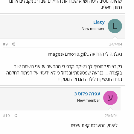
שהיתה מסיבה יפה ושלא שכחו את החיילים שבד"כ מקבלים אותם
כמובן מאליו.
Liaty
L
New member
#9
24/4/04
נעלמה לי ההודעה ../images/Emo10.gif
רק רציתי להוסיף לך נשיקה וקרס לי המחשב אז אני רושמת שוב
בקצרה .... כנראה שפספסתי ובגדול כי לא ידעתי על הניתוח החלמה
מהירה ונשיקות לילדה הגדולה מכולן !!
עפרה פלוס 3
ע
New member
#10
25/4/04
ליאתי, המערכת קצת איטית