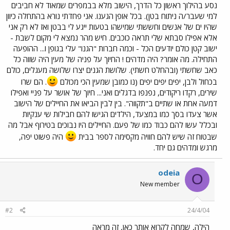
נסע בהילוך ראשון כל הדרך, הישוב מלא בבמפרים שמאוד לא חביבים
למי שעבר/ה ניתוח בטן). בכל אופן הגענו. אני פחדתי נורא בהתחלה כיוון
שהיו ים של אנשים וחששתי שמישהו בטעות ייגע לי בבטן ואז לא רק אני
אלא אפילו סבתא שלי תראה כוכבים. חיש מהר נמצא לי מקום לשבת -
ישוב קטן כולם יודעים הכל - וכמה חברות "הגנו" עלי בגופן ו... ההופעה
התחילה. מה אומר? היה מדהים ! החיוך על פניה של מעין היה שווה כל
כאב שחשתי (ובהחלט חשתי). שלושת הגנים יצרו שלושה מעגלים, כולם
בכחול ולבן, יפים יפים יפים (נו כמובן שמעין הכי מכולם
. הם שרו
שירים, רקדו ריקודים, נפנפו בדגלים ואני... חיוך של אושר על פניי ואפילו
דמעה אחת או שתיים ב"תקווה". בין לבין הביאו את החיילים של הישוב
אשר צעדו בסך כמו במצעד, הילדים הגישו להם חבילות שי ענקיות
ובכלל עשו להם כבוד כמו של פעם. החיילים היו נבוכים בטירוף אבל מה
שבטוח זה שיש להם חוויה מקסימה לספר בבית
היה פשוט יפה,
מרגש ומדהים גם יחד.
odeia
O
New member
#2
24/4/04
הילה, שמחה לקרוא אותך כאן, זה מראה