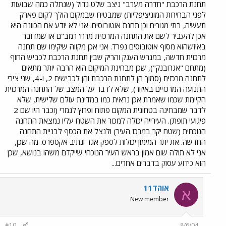
תחנת הרכבת "חדרה מערב" ניצב שלט גדול (שנתלה כמה שבועות
לפני הבחירות המוניציפליות) שמבטיח שבמקום הולך לקום פארק
תעשיה, בתי מגורים וכן תחנת אוטובוסים. אני לא יודע אם הכוונה היא
אכן להעביר לשם את התחנה המרכזית מרח' רמב"ם או שמדובר
באיזשהוא מסוף אוטובוסים נפרד. אני אכן מקווה שיקימו שם תחנה
מרכזית חדשה, במגרש הענק והריק שבין תחנת הרכבת לכביש החוף
(מתחם "אגרובנק"), שכן מבחינת המיקום הוא הרבה יותר מתאים
לתחנה מרכזית (סמוך הן לתחנת הרכבת והן לכבישים 2, ו-4, שני צירי
התנועה המרכזיים באיזור), שלא לדבר על המצב של התחנה המרכזית
הקיימת שכמו שאמרת אכן נראית כמו במדינת עולם שלישית, שלא
לדבר שמבחינה בטחונית המקום פתוח ופרוץ לגמרי (וכבר היו שם 2
פיגועי תופת). העירייה יכולה למכור את השטח עליו נמצאת התחנה
הנוכחית (שטח יקר במרכז העיר) ולנצל את הכסף לבניית התחנה
החדשה. את יתר המימון יכולות לספק אגד ונתיב אקספרס. מה שכן,
אני לא תולה שום אמון בראש העיר הנוכחי שייקדם משהו בנושא, שכן
הוא כידוע עסוק בדברים אחרים...
אוהד11
א
New member
#10
8/6/04