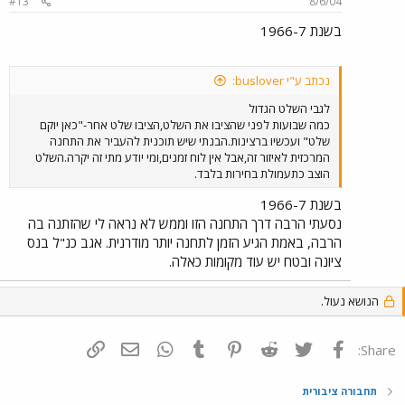
#13
8/6/04
בשנת 1966-7
נכתב ע"י buslover:
לגבי השלט הגדול
כמה שבועות לפני שהציבו את השלט,הציבו שלט אחר-"כאן יוקם
שלט" ועכשיו ברצינות.הבנתי שיש תוכנית להעביר את התחנה
המרכזית לאיזור זה,אבל אין לוח זמנים,ומי יודע מתי זה יקרה.השלט
הוצב כתעמולת בחירות בלבד.
בשנת 1966-7
נסעתי הרבה דרך התחנה הזו וממש לא נראה לי שהזתנה בה
הרבה, באמת הגיע הזמן לתחנה יותר מודרנית. אגב כנ"ל בנס
ציונה ובטח יש עוד מקומות כאלה.
הנושא נעול.
פייסבוק
Twitter
Reddit
Pinterest
Tumblr
WhatsApp
דואר אלקטרוני
הוסף קישור
Share:
תחבורה ציבורית