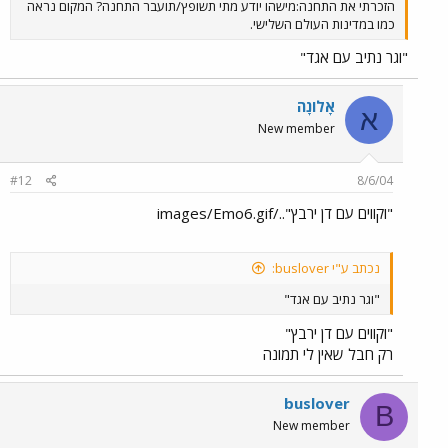
הזכרתי את התחנה:מישהו יודע מתי תשופץ/תועבר התחנה? המקום נראה
כמו במדינות העולם השלישי.
"וגר נתיב עם אגד"
אָלוֹנָה
א
New member
#12
8/6/04
"וקווים עם דן ירבץ"../images/Emo6.gif
נכתב ע"י buslover:
"וגר נתיב עם אגד"
"וקווים עם דן ירבץ"
רק חבל שאין לי תמונה
buslover
B
New member