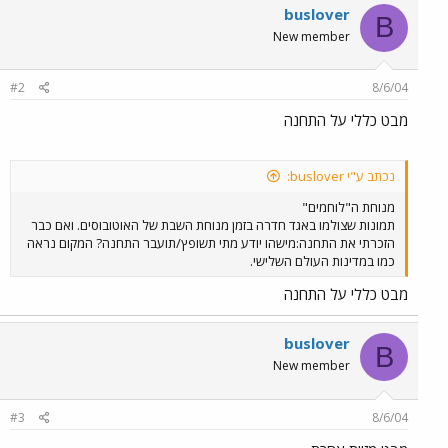
buslover
B
New member
#2
8/6/04
מבט כללי על התחנה
נכתב ע"י buslover:
מנוחת ה"לוחמים"
תמונות שצולמו באגד חדרה בזמן מנוחת השבת של האוטובוסים. ואם כבר
הזכרתי את התחנה:מישהו יודע מתי תשופץ/תועבר התחנה? המקום נראה
כמו במדינות העולם השלישי.
מבט כללי על התחנה
buslover
B
New member
#3
8/6/04