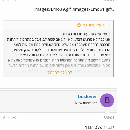
../images/Emo39.gif../images/Emo51.gif
נכתב ע"י עומר M:
נחמד שיש פה עוד חדרתי בפורום
אני כבר לא מרגיש לבד... לא יודע אם שמת לב, אבל במתחם ליד תחנת
הרכבת "חדרה מערב" ניצב שלט גדול (שנתלה כמה שבועות לפני
הבחירות המוניציפליות) שמבטיח שבמקום הולך לקום פארק תעשיה,
בתי מגורים וכן תחנת אוטובוסים. אני לא יודע אם הכוונה היא אכן
להעביר לשם את התחנה המרכזית מרח' רמב"ם או שמדובר באיזשהוא
מסוף אוטובוסים נפרד. אני אכן מקווה שיקימו שם תחנה מרכזית חדשה,
במגרש הענק והריק שבין תחנת הרכבת לכביש החוף (מתחם
לחץ כדי להרחיב...
"אגרובנק"), שכן מבחינת המיקום הוא הרבה יותר מתאים לתחנה
מרכזית (סמוך הן לתחנת הרכבת והן לכבישים 2, ו-4, שני צירי התנועה
המרכזיים באיזור), שלא לדבר על המצב של התחנה המרכזית הקיימת
שכמו שאמרת אכן נראית כמו במדינת עולם שלישית, שלא לדבר
buslover
שמבחינה בטחונית המקום פתוח ופרוץ לגמרי (וכבר היו שם 2 פיגועי
B
תופת). העירייה יכולה למכור את השטח עליו נמצאת התחנה הנוכחית
New member
(שטח יקר במרכז העיר) ולנצל את הכסף לבניית התחנה החדשה. את
יתר המימון יכולות לספק אגד ונתיב אקספרס. מה שכן, אני לא תולה
שום אמון בראש העיר הנוכחי שייקדם משהו בנושא, שכן הוא כידוע
#11
8/6/04
עסוק בדברים אחרים...
לגבי השלט הגדול