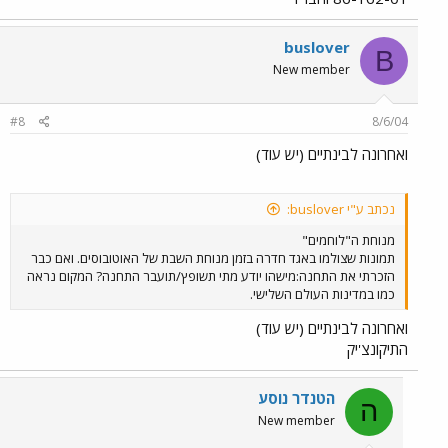
buslover
B
New member
#8
8/6/04
ואחרונה לבינתיים (יש עוד)
נכתב ע"י buslover:
מנוחת ה"לוחמים"
תמונות שצולמו באגד חדרה בזמן מנוחת השבת של האוטובוסים. ואם כבר
הזכרתי את התחנה:מישהו יודע מתי תשופץ/תועבר התחנה? המקום נראה
כמו במדינות העולם השלישי.
ואחרונה לבינתיים (יש עוד)
התיקונצ'יק
הטנדר נוסע
ה
New member