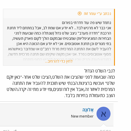
נכתב ע"י עומר M:
נחמד שיש פה עוד חדרתי בפורום
אני כבר לא מרגיש לבד... לא יודע אם שמת לב, אבל במתחם ליד תחנת
הרכבת "חדרה מערב" ניצב שלט גדול (שנתלה כמה שבועות לפני
הבחירות המוניציפליות) שמבטיח שבמקום הולך לקום פארק תעשיה,
בתי מגורים וכן תחנת אוטובוסים. אני לא יודע אם הכוונה היא אכן
להעביר לשם את התחנה המרכזית מרח' רמב"ם או שמדובר באיזשהוא
מסוף אוטובוסים נפרד. אני אכן מקווה שיקימו שם תחנה מרכזית חדשה,
במגרש הענק והריק שבין תחנת הרכבת לכביש החוף (מתחם
לחץ כדי להרחיב...
"אגרובנק"), שכן מבחינת המיקום הוא הרבה יותר מתאים לתחנה
מרכזית (סמוך הן לתחנת הרכבת והן לכבישים 2, ו-4, שני צירי התנועה
לגבי השלט הגדול
המרכזיים באיזור), שלא לדבר על המצב של התחנה המרכזית הקיימת
כמה שבועות לפני שהציבו את השלט,הציבו שלט אחר-"כאן יוקם
שכמו שאמרת אכן נראית כמו במדינת עולם שלישית, שלא לדבר
שלט" ועכשיו ברצינות.הבנתי שיש תוכנית להעביר את התחנה
שמבחינה בטחונית המקום פתוח ופרוץ לגמרי (וכבר היו שם 2 פיגועי
המרכזית לאיזור זה,אבל אין לוח זמנים,ומי יודע מתי זה יקרה.השלט
תופת). העירייה יכולה למכור את השטח עליו נמצאת התחנה הנוכחית
הוצב כתעמולת בחירות בלבד.
(שטח יקר במרכז העיר) ולנצל את הכסף לבניית התחנה החדשה. את
יתר המימון יכולות לספק אגד ונתיב אקספרס. מה שכן, אני לא תולה
שום אמון בראש העיר הנוכחי שייקדם משהו בנושא, שכן הוא כידוע
אָלוֹנָה
א
עסוק בדברים אחרים...
New member