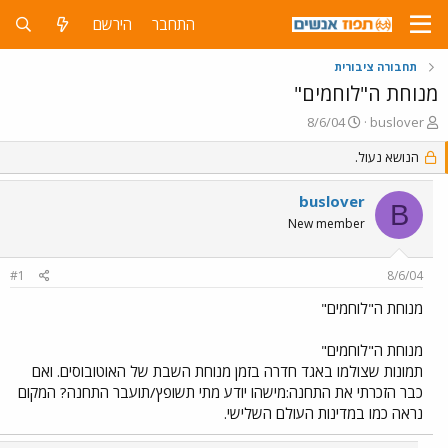
התחבר
הירשם
תחבורה ציבורית
מנוחת ה"לוחמים"
פ
פ
8/6/04
buslover
ו
ו
ת
הנושא נעול.
ר
ח
ס
ה
ם
buslover
B
נ
ב
New member
ו
ת
ש
א
א
ר
#1
8/6/04
י
ך
מנוחת ה"לוחמים"
מנוחת ה"לוחמים"
תמונות שצולמו באגד חדרה בזמן מנוחת השבת של האוטובוסים. ואם
כבר הזכרתי את התחנה:מישהו יודע מתי תשופץ/תועבר התחנה? המקום
נראה כמו במדינות העולם השלישי.