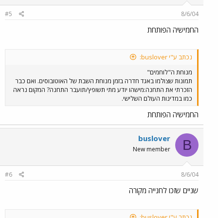
#5
8/6/04
החמישיה הפותחת
נכתב ע"י buslover:
מנוחת ה"לוחמים"
תמונות שצולמו באגד חדרה בזמן מנוחת השבת של האוטובוסים. ואם כבר
הזכרתי את התחנה:מישהו יודע מתי תשופץ/תועבר התחנה? המקום נראה
כמו במדינות העולם השלישי.
החמישיה הפותחת
buslover
B
New member
#6
8/6/04
שניים שזכו לחנייה מקורה
נכתב ע"י buslover: