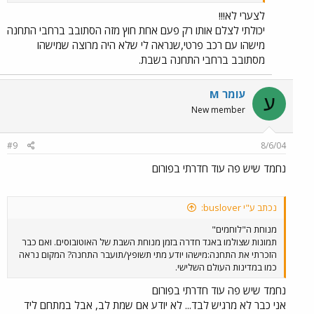
לצערי לא!!!
יכולתי לצלם אותו רק פעם אחת חוץ מזה הסתובב ברחבי התחנה
מישהו עם רכב פרטי,שנראה לי שלא היה מרוצה שמישהו
מסתובב ברחבי התחנה בשבת.
עומר M
ע
New member
#9
8/6/04
נחמד שיש פה עוד חדרתי בפורום
נכתב ע"י buslover:
מנוחת ה"לוחמים"
תמונות שצולמו באגד חדרה בזמן מנוחת השבת של האוטובוסים. ואם כבר
הזכרתי את התחנה:מישהו יודע מתי תשופץ/תועבר התחנה? המקום נראה
כמו במדינות העולם השלישי.
נחמד שיש פה עוד חדרתי בפורום
אני כבר לא מרגיש לבד... לא יודע אם שמת לב, אבל במתחם ליד