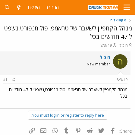
התחבר
הירשם
אקטואליה
מנהל הקמפיין לשעבר של טראמפ, פול מנפורט,נשפט
ל 47 חודשים בכל
פ
פ
ה כ ל
8/3/19
ו
ו
ת
ר
ה כ ל
ה
ח
ס
New member
ה
ם
נ
ב
ו
ת
#1
8/3/19
ש
א
א
ר
מנהל הקמפיין לשעבר של טראמפ, פול מנפורט,נשפט ל 47 חודשים
י
בכל
ך
You must log in or register to reply here.
פייסבוק
Twitter
Reddit
Pinterest
Tumblr
WhatsApp
דואר אלקטרוני
הוסף קישור
Share: