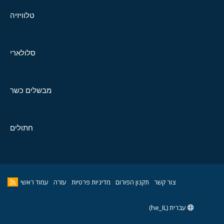
טלוויזיה
סלולארי
מבשלים כשר
חתולים
צור קשר
תקנון הפורום
מדיניות פרטיות
עזרה
עמוד ראשי
עברית (he_IL)