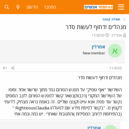
התחבר
הירשם
שאלה קטנה
מנהלים !דחוף לעשות סדר
פ
פ
אמרלין
11/8/03
ו
ו
ת
ר
אמרלין
א
ח
ס
New member
ה
ם
נ
ב
ו
ת
#1
11/8/03
ש
א
א
ר
מנהלים !דחוף לעשות סדר
י
ך
השירשור "אוף טופיק" על מפגש הפורום נגזר מתוך שרשור אחר. וסופו
של השירשור המקורי (רכבות)נשאר קשור למפגש הפורום. לזנב הסוסים
נקשר עוד ספח. אנא עיינו וקצצו שוליים . זה באמת נראה מצחיק. לדעתי
לקצוץ מ- "בקשר לפיסת מידע שם למעלהו RighteousClaudia "
(בהתיחסות לרוחב המסילות )והתגובות שאחרי . יש כמה וכמה אתי
אמרלין