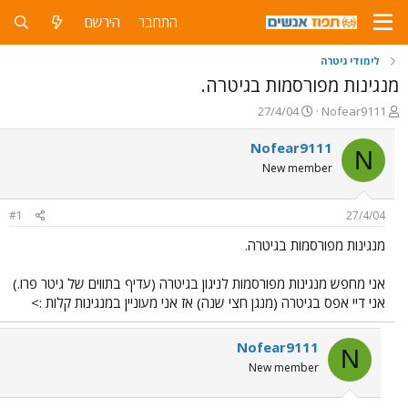
התחבר
הירשם
לימודי גיטרה
מנגינות מפורסמות בגיטרה.
פ
פ
27/4/04
Nofear9111
ו
ו
ת
ר
Nofear9111
N
ח
ס
New member
ה
ם
נ
ב
ו
ת
#1
27/4/04
ש
א
א
ר
מנגינות מפורסמות בגיטרה.
י
ך
אני מחפש מנגינות מפורסמות לניגון בגיטרה (עדיף בתווים של גיטר פרו.)
אני דיי אפס בגיטרה (מנגן חצי שנה) אז אני מעוניין במנגינות קלות :>
Nofear9111
N
New member