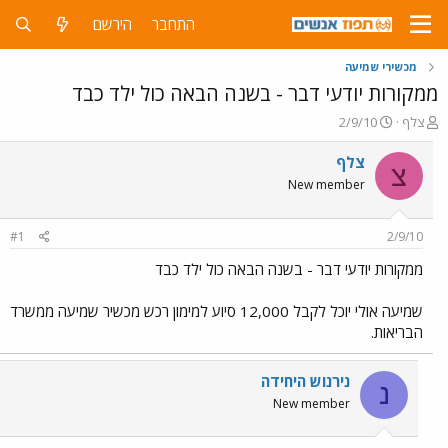
התחבר
הירשם
מכשירי שמיעה
ממקורות יודעי דבר - בשנה הבאה כול ילד כבד
פ
פ
צלף
2/9/10
ו
ו
ת
ר
צלף
צ
ח
ס
New member
ה
ם
נ
ב
ו
ת
#1
2/9/10
ש
א
א
ר
ממקורות יודעי דבר - בשנה הבאה כול ילד כבד
י
ך
שמיעה אולי יוכל לקבל 12,000 סיוע למימון רכש מכשיר שמיעה ממשרד
הבריאות.
נירנוש היחידה
נ
New member