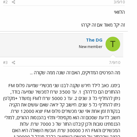
#2
3/9/10
הלוואי
זה יקל מאוד אם זה יקרה!
The DG
T
New member
#3
7/9/10
מה הפרטים המדויקים, האם זה שונה ממה שקורה ...
בימנו. כאב לילד חירש שקנה לבנו שני מכשירי שמיעה פלוס FM
ההחזרים הם כדלהלן: 1. עד 3500 ש"ח למכשיר שמיעה בודד,
ניתן להחליף כל 3 שנים 2. עד כ 5000 ש"ח לFM (משדר +מקלט)
ניתו להחליף כל 5 שנים. חישוב קל יראה שאם עושים את הקניה
בנקודת זמן אחת אזי שני מכשירים פלוס FM יוצא 12000 ש"ח.
חשוב לדעת שסכום זה הוא מקסימלי ותלוי בהכנסות ההורים, למזלי
הכנסתינו טובות ולכן קיבלנו החזר של כ 7000 ש"ח. עלות
המכשירים והFM היו כ 30000 ש"ח. ועכשיו השאלה היא האם
הכונה שההחזר על מכשירי השמיעה בלבד תגדל ל 120000