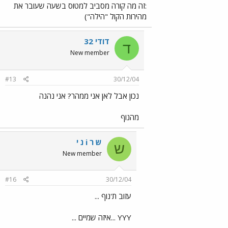
:זה מה קורה מסביב למטוס בשעה שעובר את
מהירות הקול "הילה")
דודי 32
ד
New member
#13
30/12/04
נכון אבל לאן אני ממהר? אני נהנה
מהנוף
ש ר i נ י
ש
New member
#16
30/12/04
עזוב ת'נוף ...
YYY ...איזה שמיים ...