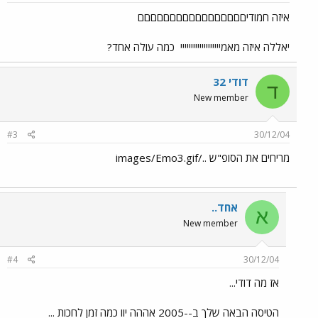
איזה חמודיםםםםםםםםםםםםםםםםם
יאללה איזה מאמייייייייייייייייייי
כמה עולה אחד?
דודי 32
ד
New member
#3
30/12/04
מריחים את הסופ"ש ../images/Emo3.gif
אחד..
א
New member
#4
30/12/04
אז מה דודי...
הטיסה הבאה שלך ב--2005 אההה יוו כמה זמן לחכות ...