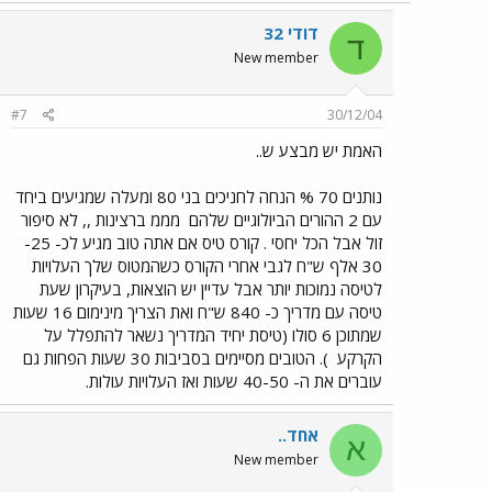
דודי 32
ד
New member
#7
30/12/04
האמת יש מבצע ש..
נותנים 70 % הנחה לחניכים בני 80 ומעלה שמגיעים ביחד
עם 2 ההורים הביולוגיים שלהם
מממ ברצינות ,, לא סיפור
זול אבל הכל יחסי . קורס טיס אם אתה טוב מגיע לכ- 25-
30 אלף ש"ח לגבי אחרי הקורס כשהמטוס שלך העלויות
לטיסה נמוכות יותר אבל עדיין יש הוצאות, בעיקרון שעת
טיסה עם מדריך כ- 840 ש"ח ואת הצריך מינימום 16 שעות
שמתוכן 6 סולו (טיסת יחיד המדריך נשאר להתפלל על
הקרקע
). הטובים מסיימים בסביבות 30 שעות הפחות גם
עוברים את ה- 40-50 שעות ואז העלויות עולות.
אחד..
א
New member