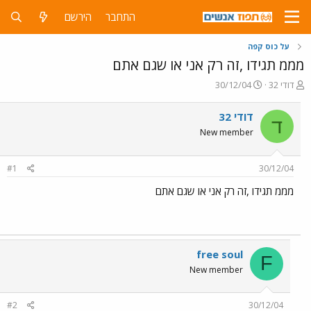
התחבר
הירשם
על כוס קפה
מממ תגידו ,זה רק אני או שגם אתם
פ
פ
דודי 32
30/12/04
ו
ו
ת
ר
דודי 32
ד
ח
ס
New member
ה
ם
נ
ב
ו
ת
#1
30/12/04
ש
א
א
ר
מממ תגידו ,זה רק אני או שגם אתם
י
ך
free soul
F
New member
#2
30/12/04