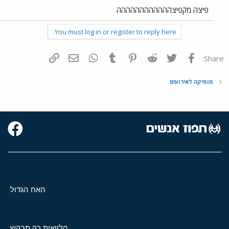
פיצה מקפיצהההההההההההה
You must log in or register to reply here.
פייסבוק
Twitter
Reddit
Pinterest
Tumblr
WhatsApp
דואר אלקטרוני
הוסף קישור
Share:
מוסיקה לאירועים
האח הגדול
הלוואות רק תבקש