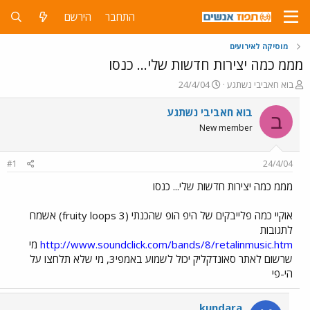
התחבר
הירשם
מוסיקה לאירועים
מממ כמה יצירות חדשות שלי... כנסו
פ
פ
בוא חאביבי נשתגע
24/4/04
ו
ו
ת
ר
בוא חאביבי נשתגע
ב
ח
ס
New member
ה
ם
נ
ב
ו
ת
#1
24/4/04
ש
א
א
ר
מממ כמה יצירות חדשות שלי... כנסו
י
ך
אוקיי כמה פלייבקים של היפ הופ שהכנתי (fruity loops 3) אשמח
לתגובות
http://www.soundclick.com/bands/8/retalinmusic.htm
מי
שרשום לאתר סאונדקליק יכול לשמוע באמפי3, מי שלא תלחצו על
הי-פי
kundara