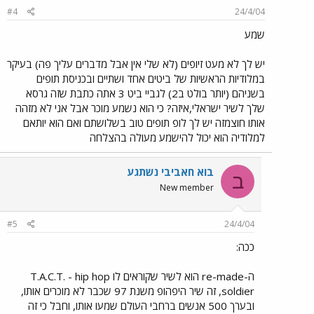
#4
24/4/04
שמע
יש לך לא מעט זיופים (לא שלי אין אבל מדברים עליך פה) בעיקר
במלודיות הראשיות של ביטים אחד ושתיים ובכניסת תופים
בשניהם (יותר בולט ב2) לגביי ביט 3 אתה כתבת שזה גרסא
שלך לשיר ישראלי,איזה? כי הוא נשמע מוכר אבל אני לא מזהה
אותו חוצמזה יש לך לופ תופים טוב בשלושתם ואם הוא יותאם
למלודיה הוא יכול להישמע מעולה בהצלחה
בוא חאביבי נשתגע
ב
New member
#5
24/4/04
ככה:
ה-re-made הוא לשיר שקוראים לו T.A.C.T. - hip hop
soldier, זה שיר היפהופ משנת 97 שכבר לא מוכרים אותו,
ובערך 500 אנשים ברחבי העולם שמעו אותו, וחבל כי זה