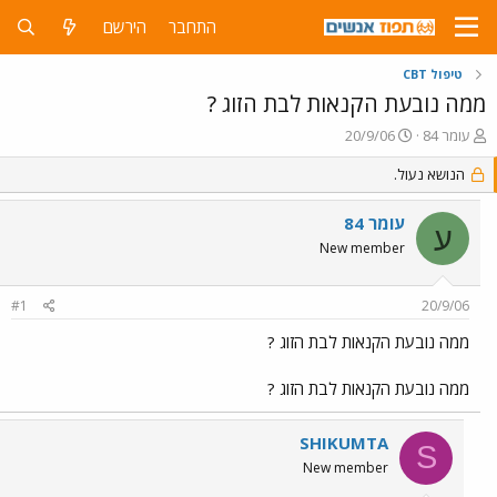
התחבר
הירשם
טיפול CBT
ממה נובעת הקנאות לבת הזוג ?
פ
פ
עומר 84
20/9/06
ו
ו
ת
הנושא נעול.
ר
ח
ס
ה
ם
עומר 84
ע
נ
ב
New member
ו
ת
ש
א
א
ר
#1
20/9/06
י
ך
ממה נובעת הקנאות לבת הזוג ?
ממה נובעת הקנאות לבת הזוג ?
SHIKUMTA
S
New member