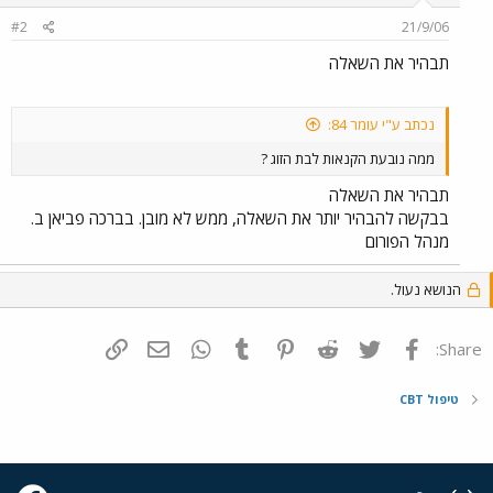
#2
21/9/06
תבהיר את השאלה
נכתב ע"י עומר 84:
ממה נובעת הקנאות לבת הזוג ?
תבהיר את השאלה
בבקשה להבהיר יותר את השאלה, ממש לא מובן. בברכה פביאן ב.
מנהל הפורום
הנושא נעול.
פייסבוק
Twitter
Reddit
Pinterest
Tumblr
WhatsApp
דואר אלקטרוני
הוסף קישור
Share:
טיפול CBT