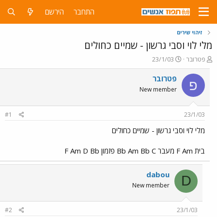
התחבר
הירשם
זיהוי שירים
מלי לוי וסבי גרשון - שמיים כחולים
פ
פ
פטרובר
23/1/03
ו
ו
ת
ר
פטרובר
פ
ח
ס
New member
ה
ם
נ
ב
ו
ת
#1
23/1/03
ש
א
א
ר
מלי לוי וסבי גרשון - שמיים כחולים
י
ך
בית F Am מעבר Bb Am Bb C פזמון F Am D Bb
dabou
D
New member
#2
23/1/03