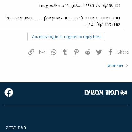
נכון שהקול של מלי לוי ...../images/Emo41.gif
דומה בצורה מפחידה ל שרון רוטר - ארוץ אילך ...........חשבתי שזה מלי
שרה איזה קול דביק ..
You must log in or register to reply here.
פייסבוק
Twitter
Reddit
Pinterest
Tumblr
WhatsApp
דואר אלקטרוני
הוסף קישור
Share:
זיהוי שירים
האח הגדול