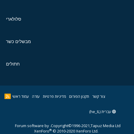
סלולארי
מבשלים כשר
חתולים
צור קשר
תקנון הפורום
מדיניות פרטיות
עזרה
עמוד ראשי
עברית (he_IL)
Forum software by
Copyright©1996-2021,Tapuz Media Ltd.
®
XenForo
© 2010-2020 XenForo Ltd.