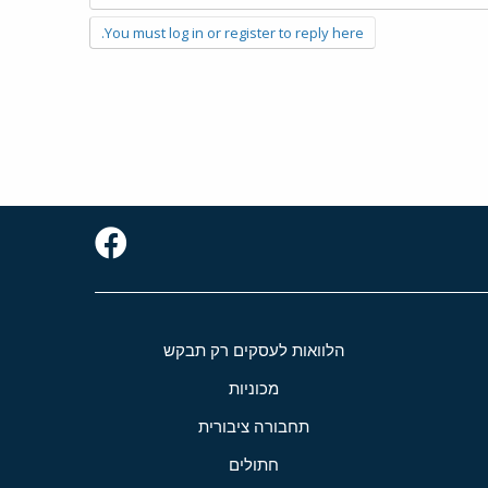
You must log in or register to reply here.
הלוואות לעסקים רק תבקש
מכוניות
תחבורה ציבורית
חתולים