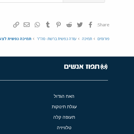
פייסבוק
Twitter
Reddit
Pinterest
Tumblr
WhatsApp
דואר אלקטרונ
הוסף קי
Share:
פורומים
תמיכה
עזרה נפשית ברשת- סה"ר
תמיכה נפשית לצע
האח הגדול
עגלת תינוקות
תעופה קלה
טלוויזיה