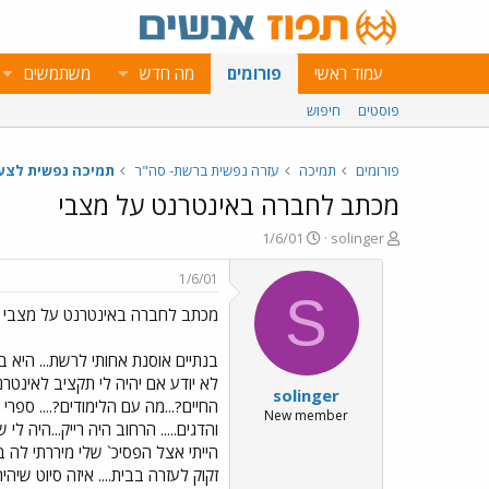
עמוד ראשי
פורומים
מה חדש
משתמשים
פוסטים
חיפוש
פורומים
תמיכה
עזרה נפשית ברשת- סה"ר
תמיכה נפשית לצע
מכתב לחברה באינטרנט על מצבי
פ
פ
1/6/01
solinger
ו
ו
ת
ר
1/6/01
ח
ס
S
מכתב לחברה באינטרנט על מצבי
ה
ם
נ
ב
ו
ת
בנתיים אוסנת אחותי לרשת... היא בה
ש
א
לא יודע אם יהיה לי תקציב לאינטרנט.
solinger
א
ר
י
New member
והדגים..... הרחוב היה רייק...היה ל
ך
הייתי אצל הפסיכ` שלי מיררתי לה 
זקוק לעזרה בבית.... איזה סיוט שיה