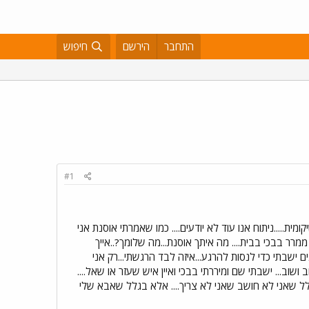
התחבר
הירשם
חיפוש
#1
ת.....ניתוח אנו עוד לא יודעים.... כמו שאמרתי אוסנת אני
 ממרר בבכי בבית.... מה איתך אוסנת...מה שלומך?..אייך
ל קניון לב חדרה...יש שם ברכה עם דגים ישבתי כדי לנסות להרגע...איזה לבד הרגשתי...רק אני
ושוב... ישבתי שם ומיררתי בבכי ואיין איש שעזר או שאל....
לל שאני לא חושב שאני לא צריך.... אלא בגלל שאבא שלי