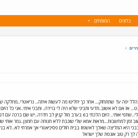
בלוגים
המומחים
ירים
לל יפה עד שתתחזק.... אחר כך יחליטו מה לעשות איתה... גריאטרי...מחלקה שיקומי
... אז אם לא אשוב..תדעי ותביני שלא היה לי ברירה.. ותבכי איתי...אני כל היום
החיים?...מה עם הלימודים?.... ספרי לי...שתפי אותי... היום הלכתי ב6 בערב מו
י שוב זמן למחשבות....מראות אמא שלי שוכבת ללא תנוחה עם חמצן...גמר אותי שוב 
בבכי היא המליצה שאלך לאשפוז בבית חולים פסיכיאטרי אך אמרתי לא...לא בג
יה לך רק טוב אונסת שלך ישראל