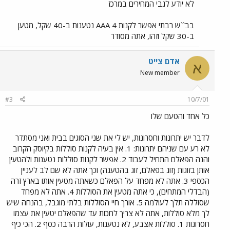
לא יודע לגבי המחירים במרכז
בב``ש רבתי אפשר לקנות 4 AAA נטענות ב-40 שקל, מטען
ב-30 שקל וזהו, אתה מסודר
אדם צייט
א
New member
#3
10/7/01
כל אחד והטעם שלו
לדבר יש יתרונות וחסרונות, יש לי את שני הסוגים בבית ואני מסתדר
לא רע עם שניהם יתרונות: 1. אין בעיה לקנות סוללות בקיוסק הקרוב
והנה הפאלם התחיל לעבוד 2. אפשר לקנות סוללות נטענות ולהטעין
אותן בזוגות (זוג בפאלם, זוג בהטענה) וכך אתה לא שם לב לעניין
הכספי 3. אתה לא מפחד על הפאלם כשאתה מטעין אותו בארץ זרה
(הבדלי המתחים), כי אתה מטעין את הסוללות 4. אתה לא מפחד
שסוללה תלך לעולמה 5. אורך חיי הסוללות בלתי מוגבל, בהנחה שיש
לך מלא סוללות, אתה לא צריך לחכות עד שהפאלם יטעין את עצמו
חסרונות 1. סוללות אצבע, לא נטענות, עולות הרבה כסף 2. הכי כיף