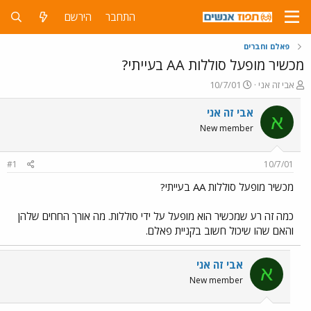
התחבר
הירשם
פאלם וחברים
מכשיר מופעל סוללות AA בעייתי?
פ
פ
אבי זה אני
10/7/01
ו
ו
ת
ר
אבי זה אני
א
ח
ס
New member
ה
ם
נ
ב
ו
ת
#1
10/7/01
ש
א
א
ר
מכשיר מופעל סוללות AA בעייתי?
י
ך
כמה זה רע שמכשיר הוא מופעל על ידי סוללות. מה אורך החחים שלהן
והאם שהו שיכול חשוב בקניית פאלם.
אבי זה אני
א
New member