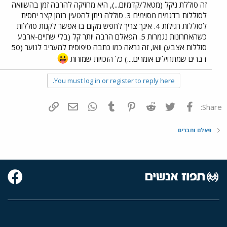
זה סוללת ניקל (מטאל/קדמיום...), היא מחזיקה להרבה זמן בהשוואה
לסוללות בדגמים מסוימים 3. סוללה ניתן להטעין בזמן קצר יחסית
לסוללות רגילות 4. אינך צריך לחפש מקום בו אפשר לקנות סוללות
כשהאחרונות נגמרות 5. הפאלם הרבה יותר קל (בלי שתיים-ארבע
סוללות אצבע) וואו, זה נראה כמו כתבה טיפוסית למעריב לנוער (50
דברים שמתחילים אומרים....) כל הזכויות שמורות
You must log in or register to reply here.
פייסבוק
Twitter
Reddit
Pinterest
Tumblr
WhatsApp
דואר אלקטרוני
הוסף קישור
Share:
פאלם וחברים