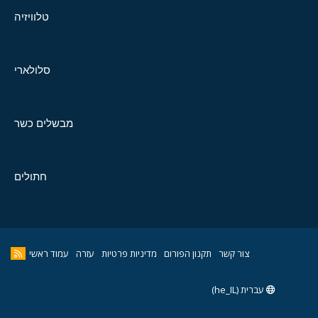
טלוויזיה
סלולארי
מבשלים כשר
חתולים
צור קשר
תקנון הפורום
מדיניות פרטיות
עזרה
עמוד ראשי
עברית (he_IL)