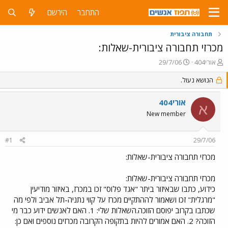
התחבר
הירשם
תחבורה ציבורית
מכרזי תחבורה ציבורית-שאלות:
פ
פ
אורי404
29/7/06
ו
ו
ת
הנושא נעול.
ר
ח
ס
ה
ם
אורי404
א
נ
ב
New member
ו
ת
ש
א
א
ר
#1
29/7/06
י
ך
מכרזי תחבורה ציבורית-שאלות:
מכרזי תחבורה ציבורית-שאלות:
כידוע, כתבו שבאיזור ביתר "אגד פלוס" זכו במכרז, באיזור מודיעין
"מרגלית" זכו ושאמור לההתקיים מכרז על קווי נתניה-תל אביב ולפי מה
שכתבו בקרוב יפוסם הזוכה.השאלות שלי: 1. האם לאנשים ידוע כבר מי
הזוכה? 2. האם אמורים להיות בתקופה הקרובה מכרזים נוספים ואם כן: