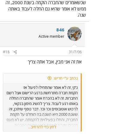
שכשאומרים שהחברה הוקמה בשנת 2000, זה
ממש לא אומר שהיא גם החלה לעבוד באותה
שנה.
846
Active member
#18
31/7/06
את זה אני מבין, אבל אתה צריך
נכתב ע"י חריש:
ג'קי, זה לא אומר שהתחילו לפעול אז
הקמת חברה מתרחשת ברגע הרישום אצל רשם
החברות. זה לא בהכרח אומר שהחברה החלה
באותו רגע לעבוד. צריך להשיג מימון בנקאי,
לרכוש אוטובוסים וכו' וכו'. דבר נוסף שיתכן, זה
ששנת 2000 היא השנה בה הוחלט על הקמת
החברה, והחלו בפעילויות להקמתה. יש לא מעט
דברים שצריך לעשות לפני שרשם החברות
לחץ כדי להרחיב...
מאשר את רישום החברה (למשל כתיבת תקנון,