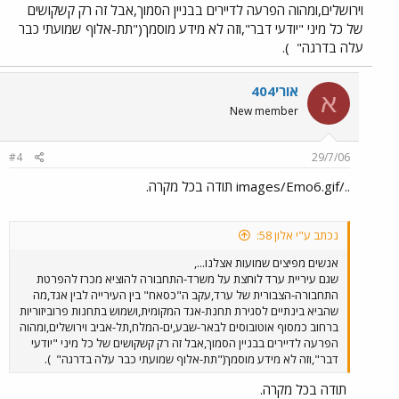
וירושלים,ומהוה הפרעה לדיירים בבניין הסמוך,אבל זה רק קשקושים
של כל מיני "יודעי דבר",וזה לא מידע מוסמך("תת-אלוף שמועתי כבר
עלה בדרגה"
).
אורי404
א
New member
#4
29/7/06
../images/Emo6.gif תודה בכל מקרה.
נכתב ע"י אלון 58:
אנשים מפיצים שמועות אצלנו...,
שגם עיריית ערד לוחצת על משרד-התחבורה להוציא מכרז להפרטת
התחבורה-הצבורית של ערד,עקב ה"כסאח" בין העירייה לבין אגד,מה
שהביא בינתיים לסגירת תחנת-אגד המקומית,ושמוש בתחנות פרוביזוריות
ברחוב כמסוף אוטובוסים לבאר-שבע,ים-המלח,תל-אביב וירושלים,ומהוה
הפרעה לדיירים בבניין הסמוך,אבל זה רק קשקושים של כל מיני "יודעי
דבר",וזה לא מידע מוסמך("תת-אלוף שמועתי כבר עלה בדרגה"
).
תודה בכל מקרה.