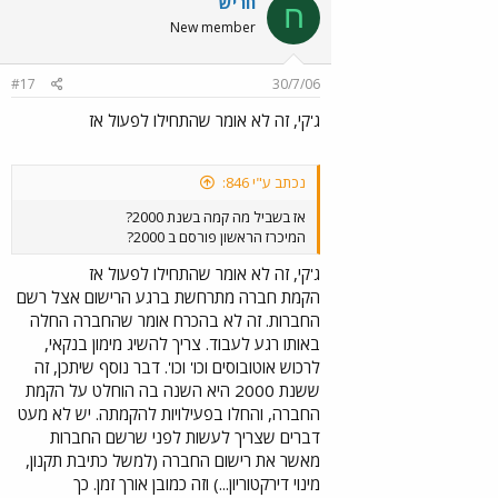
חריש
ח
New member
#17
30/7/06
ג'קי, זה לא אומר שהתחילו לפעול אז
נכתב ע"י 846:
אז בשביל מה קמה בשנת 2000?
המיכרז הראשון פורסם ב 2000?
ג'קי, זה לא אומר שהתחילו לפעול אז
הקמת חברה מתרחשת ברגע הרישום אצל רשם
החברות. זה לא בהכרח אומר שהחברה החלה
באותו רגע לעבוד. צריך להשיג מימון בנקאי,
לרכוש אוטובוסים וכו' וכו'. דבר נוסף שיתכן, זה
ששנת 2000 היא השנה בה הוחלט על הקמת
החברה, והחלו בפעילויות להקמתה. יש לא מעט
דברים שצריך לעשות לפני שרשם החברות
מאשר את רישום החברה (למשל כתיבת תקנון,
מינוי דירקטוריון...) וזה כמובן אורך זמן. כך