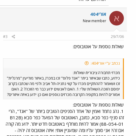
אורי404
א
New member
#3
29/7/06
שאלות נוספות על אוטובוסים:
נכתב ע"י אורי404:
מכרזי תחבורה ציבורית-שאלות:
כידוע, כתבו שבאיזור ביתר "אגד פלוס" זכו במכרז, באיזור מודיעין "מרגלית"
זכו ושאמור לההתקיים מכרז על קווי נתניה-תל אביב ולפי מה שכתבו בקרוב
יפוסם הזוכה.השאלות שלי: 1. האם לאנשים ידוע כבר מי הזוכה? 2. האם
אמורים להיות בתקופה הקרובה מכרזים נוספים ואם כן: ידוע באיזה איזורים?
שאלות נוספות על אוטובוסים:
1. נהג נחמד ואמין של אחד הסניפים הטובים ביותר של "אגד", הרי
זהו סניף כפר סבא, כמובן, האוטובוס של הפועל כפר סבא (B12B
88-054-01) אמור להיות מוחלף באוטובוס חדש יותר. ידוע מה קורה
אם זה? אני סומך עליו ומה שמעניין אותי: איזה אוטובוס זה יהיה -