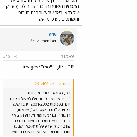
המכרזים השונים היו כבר קודם לכן (לא רק
של ת"א-באר שבע) וחברת תו בוס
והשותפים נערכו מראש.
846
Active member
#20
31/7/06
יתכן, ../images/Emo51.gif
נכתב ע"י אורי404:
ג'קי, כפי שכתבת למטה יותר
"נתיב אקספרס" התחילו לפעול מוקדם
יותר בסביבות 2001-2002. ייתכן, שעל
הקווים ש"נתיב אקספרס", שניצחו,
התמודדו גם "מטרופולין". חוץ מזה, אולי
הדיבורים על המכרזים השונים היו כבר
קודם לכן (לא רק של ת"א-באר שבע)
וחברת תו בוס והשותפים נערכו מראש.