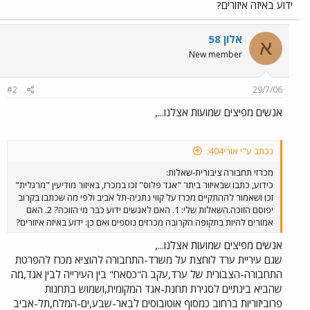
ידוע באיזה איזורים?
אלון 58
א
New member
#2
29/7/06
אנשים מפיצים שמועות אצלנו...,
נכתב ע"י אורי404:
מכרזי תחבורה ציבורית-שאלות:
כידוע, כתבו שבאיזור ביתר "אגד פלוס" זכו במכרז, באיזור מודיעין "מרגלית"
זכו ושאמור לההתקיים מכרז על קווי נתניה-תל אביב ולפי מה שכתבו בקרוב
יפוסם הזוכה.השאלות שלי: 1. האם לאנשים ידוע כבר מי הזוכה? 2. האם
אמורים להיות בתקופה הקרובה מכרזים נוספים ואם כן: ידוע באיזה איזורים?
אנשים מפיצים שמועות אצלנו...,
שגם עיריית ערד לוחצת על משרד-התחבורה להוציא מכרז להפרטת
התחבורה-הצבורית של ערד,עקב ה"כסאח" בין העירייה לבין אגד,מה
שהביא בינתיים לסגירת תחנת-אגד המקומית,ושמוש בתחנות
פרוביזוריות ברחוב כמסוף אוטובוסים לבאר-שבע,ים-המלח,תל-אביב