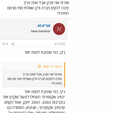
מינוי דירקטוריון...) וזה כמובן אורך זמן. כך
את זה אני מבין, אבל אתה צריך
שכשאומרים שהחברה הוקמה בשנת 2000, זה
סיבה להקים חברה ולכן שאלתי מתי פורסם
ממש לא אומר שהיא גם החלה לעבוד באותה
המיכרז?
שנה.
אורי404
א
New member
#19
31/7/06
ג'קי, כפי שכתבת למטה יותר
נכתב ע"י 846:
את זה אני מבין, אבל אתה צריך
סיבה להקים חברה ולכן שאלתי מתי פורסם
המיכרז?
ג'קי, כפי שכתבת למטה יותר
"נתיב אקספרס" התחילו לפעול מוקדם יותר
בסביבות 2001-2002. ייתכן, שעל הקווים
ש"נתיב אקספרס", שניצחו, התמודדו גם
"מטרופולין". חוץ מזה, אולי הדיבורים על