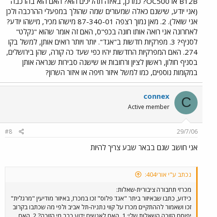
B12B או OC500? כמו כן, באיזה תהליכים הוא? האם הוא בהרכבה
(אני יודע, שישנם כאלה שמעורים שמה שהולך במפעלי ההרכבה ולכן
אני שואל). 2. מאן נמוך רצפה 87-340-01 מישהו מכיר, מישהו יודע?
לאחרונה אני רואה אותו חונה בכפ"ס, האם זה אומר שהוא "נקלט"
לסניף? 3. מפרקיות חדשות ב"אגד". יותר ויותר רואים אותן, למשל בקו
274. האם המפרקיות החדשות יהיו כפי שעד כה קורה, שהן בירושלים,
בסניף חולון, ראשון לציון ורחובות או שישנה סבירות שנראה אותן
במקומות נוספים, כמו למשל איזור חיפה או איזור השרון?
connex
C
Active member
#8
29/7/06
אני חושב שגם בבאר שבע צריך להיות
נכתב ע"י אורי404:
מכרזי תחבורה ציבורית-שאלות:
כידוע, כתבו שבאיזור ביתר "אגד פלוס" זכו במכרז, באיזור מודיעין "מרגלית"
זכו ושאמור לההתקיים מכרז על קווי נתניה-תל אביב ולפי מה שכתבו בקרוב
יפוסם הזוכה.השאלות שלי: 1. האם לאנשים ידוע כבר מי הזוכה? 2. האם