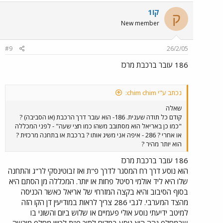
קו1
ק
New member
#9
26/2/05
186 עובר ברכבת מרכז
נכתב ע"י chim chim:
שאלה
קודם כל תודה שענית. 186- הוא עובר דרך הרכבת (או הסביבה) ?
"כמו כן באריאל הוא מסתובב משהו כמו חצי שעה" - לפני המכללה
או אחרי ? 286 - איפה אני משיג אותו ? ברכבת או בתחנה מרכזית ?
הוא יותר מהיר ?
186 עובר ברכבת מרכז
הוא נוסע דרך רח המסגר לדרך פ"ת ואז זבוטינסקי לר"ג והתחנה
שלו היא ליד אולמי רסיטל פחות או יותר. המכללה מן הסתם היא
בסוף הסיבוב והיא בקצה המזרחי של אריאל כאשר הכניסה
מהצד המערבי. לגבי 286 צריך לראות במודיעין דן הקו הזה
למיטב ידיעתי נוסע אולי פעמיים או שלוש ביום והשוני בו