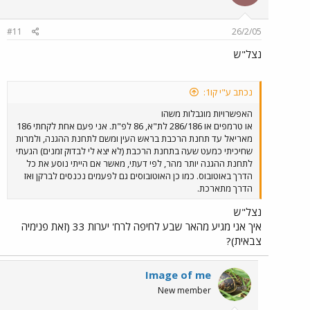
#11
26/2/05
נצל"ש
נכתב ע"י קו1:
האפשרויות מוגבלות משהו
או טרמפים או 286/186 לת"א, 86 לפ"ת. אני פעם אחת לקחתי 186
מאריאל עד תחנת הרכבת בראש העין ומשם לתחנת ההגנה, ולמרות
שחיכיתי כמעט שעה בתחנת הרכבת (לא יצא לי לבדוק זמנים) הגעתי
לתחנת ההגנה יותר מהר, לפי דעתי, מאשר אם הייתי נוסע את כל
הדרך באוטובוס. כמו כן האוטובוסים גם לפעמים נכנסים לברקן ואז
הדרך מתארכת.
נצל"ש
איך אני מגיע מהאר שבע לחיפה לרח' יערות 33 (זאת פנימיה
צבאית)?
Image of me
New member