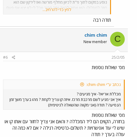
נוסע במקום לתוך פ"ת לכיוון מחלף מורשה ואז לירקון שם הוא
חוזר למסלולו. הוא אמור להיות יותר מהיר אבל לי לא יצא אף פעם
לחץ כדי להרחיב...
לנסוע בו. לגבי 386 כדאי לבדוק טלפונית עם דן. הקו הזה הוא
בעצם במקום ההסעות של המכללה מאזור ת"א ופ"ת ולכן פועל
תודה רבה
יחסית מוקדם בבוקר על מנת שהסטודנטים יהיו ב 09:00 במכללה.
chim chim
C
New member
#6
25/2/05
מס' שאלות נוספות
נכתב ע"י chim chim:
מכללת אריאל- איך מגיעים ?
איך אני מגיע לשם מרכבת מרכז. איזה קו צריך לקחת ? מהו בערך משך זמן
הנסיעה ? תודה (אני מקווה שהשאלה לגיטימית)
מס' שאלות נוספות
בחזרה, הקווים הם ליד המכללה ? והאם אני צריך לחזור עם אותו קו או
שיש לי עוד אפשרויות ? תשלום-כרטיסיה רגילה ? אם לא כמה זה
עולה בערך ? תודה