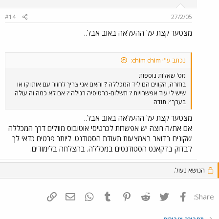
#14
27/2/05
מצטער קצת על ההעלאה באוב אבל..
נכתב ע"י chim chim:
מס' שאלות נוספות
בחזרה, הקווים הם ליד המכללה ? והאם אני צריך לחזור עם אותו קו או
שיש לי עוד אפשרויות ? תשלום-כרטיסיה רגילה ? אם לא כמה זה עולה
בערך ? תודה
מצטער קצת על ההעלאה באוב אבל..
אם את/ה רוצה יש אפשרות לכרטיסי אוטובוס מוזלים דרך המכללה
שקונים בדואר באמצעות תעודת הסטודנט. ליותר פרטים כדאי לך
לבדוק בדקאנט הסטודנטים במכללה. בהצלחה בלימודים.
הנושא נעול.
פייסבוק
Twitter
Reddit
Pinterest
Tumblr
WhatsApp
דואר אלקטרוני
הוסף קישור
Share:
תחבורה ציבורית