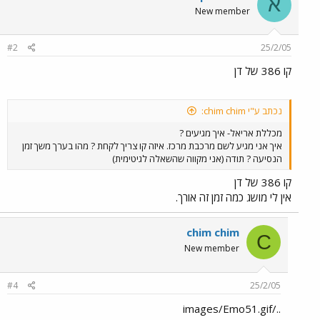
א
New member
#2
25/2/05
קו 386 של דן
נכתב ע"י chim chim:
מכללת אריאל- איך מגיעים ?
איך אני מגיע לשם מרכבת מרכז. איזה קו צריך לקחת ? מהו בערך משך זמן
הנסיעה ? תודה (אני מקווה שהשאלה לגיטימית)
קו 386 של דן
אין לי מושג כמה זמן זה אורך.
chim chim
C
New member
#4
25/2/05
../images/Emo51.gif