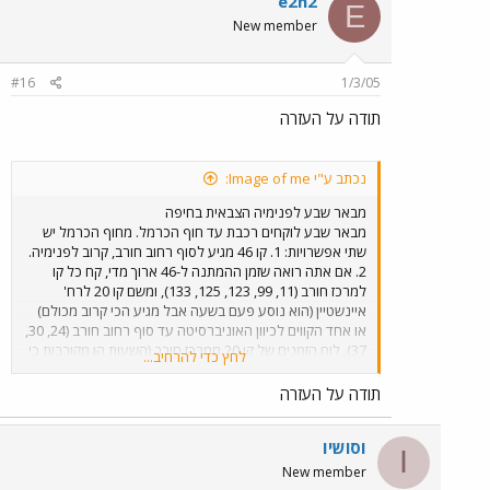
e2h2
E
New member
#16
1/3/05
תודה על העזרה
נכתב ע"י Image of me:
מבאר שבע לפנימיה הצבאית בחיפה
מבאר שבע לוקחים רכבת עד חוף הכרמל. מחוף הכרמל יש
שתי אפשרויות: 1. קו 46 מגיע לסוף רחוב חורב, קרוב לפנימיה.
2. אם אתה רואה שזמן ההמתנה ל-46 ארוך מדי, קח כל קו
למרכז חורב (11, 99, 123, 125, 133), ומשם קו 20 לרח'
איינשטיין (הוא נוסע פעם בשעה אבל מגיע הכי קרוב מכולם)
או אחד הקווים לכיוון האוניברסיטה עד סוף רחוב חורב (24, 30,
37). לוח הזמנים של קו 20 ממרכז חורב (השעות הן מקורבות כי
לחץ כדי להרחיב...
האוטובוס מגיע מהדר): 6:50, 7:20, 7:50, 8:20, ומ-9:30 עד
18:30 כל שעה.
תודה על העזרה
IסושיI
I
New member