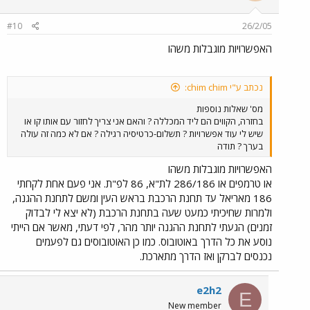
#10
26/2/05
האפשרויות מוגבלות משהו
נכתב ע"י chim chim:
מס' שאלות נוספות
בחזרה, הקווים הם ליד המכללה ? והאם אני צריך לחזור עם אותו קו או
שיש לי עוד אפשרויות ? תשלום-כרטיסיה רגילה ? אם לא כמה זה עולה
בערך ? תודה
האפשרויות מוגבלות משהו
או טרמפים או 286/186 לת"א, 86 לפ"ת. אני פעם אחת לקחתי
186 מאריאל עד תחנת הרכבת בראש העין ומשם לתחנת ההגנה,
ולמרות שחיכיתי כמעט שעה בתחנת הרכבת (לא יצא לי לבדוק
זמנים) הגעתי לתחנת ההגנה יותר מהר, לפי דעתי, מאשר אם הייתי
נוסע את כל הדרך באוטובוס. כמו כן האוטובוסים גם לפעמים
נכנסים לברקן ואז הדרך מתארכת.
e2h2
E
New member