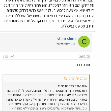
שבמחלף גהה הוא נוסע במקום לתוך פ"ת לכיוון מחלף מורשה
ואז לירקון שם הוא חוזר למסלולו. הוא אמור להיות יותר מהיר אבל
לי לא יצא אף פעם לנסוע בו. לגבי 386 כדאי לבדוק טלפונית
עם דן. הקו הזה הוא בעצם במקום ההסעות של המכללה מאזור
ת"א ופ"ת ולכן פועל יחסית מוקדם בבוקר על מנת שהסטודנטים
יהיו ב 09:00 במכללה.
chim chim
C
New member
#13
26/2/05
תודה רבה
נכתב ע"י קו1:
186 עובר ברכבת מרכז
הוא נוסע דרך רח המסגר לדרך פ"ת ואז זבוטינסקי לר"ג והתחנה
שלו היא ליד אולמי רסיטל פחות או יותר. המכללה מן הסתם היא
בסוף הסיבוב והיא בקצה המזרחי של אריאל כאשר הכניסה מהצד
המערבי. לגבי 286 צריך לראות במודיעין דן הקו הזה למיטב ידיעתי
נוסע אולי פעמיים או שלוש ביום והשוני בו שבמחלף גהה הוא