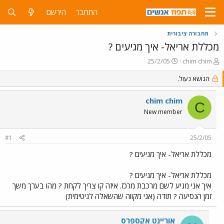
התחבר
הירשם
תחבורה ציבורית
מכללת אריאל- איך מגיעים ?
פ
פ
25/2/05
chim chim
ו
ו
ת
הנושא נעול.
ר
ח
ס
ה
ם
chim chim
C
נ
ב
New member
ו
ת
ש
א
א
ר
#1
25/2/05
י
ך
מכללת אריאל- איך מגיעים ?
מכללת אריאל- איך מגיעים ?
איך אני מגיע לשם מרכבת מרכז. איזה קו צריך לקחת ? מהו בערך משך
זמן הנסיעה ? תודה (אני מקווה שהשאלה לגיטימית)
אוריינט אקספרס