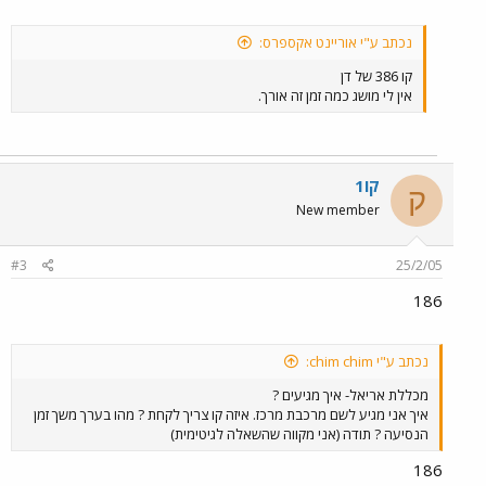
נכתב ע"י אוריינט אקספרס:
קו 386 של דן
אין לי מושג כמה זמן זה אורך.
קו1
ק
New member
#3
25/2/05
186
נכתב ע"י chim chim:
מכללת אריאל- איך מגיעים ?
איך אני מגיע לשם מרכבת מרכז. איזה קו צריך לקחת ? מהו בערך משך זמן
הנסיעה ? תודה (אני מקווה שהשאלה לגיטימית)
186