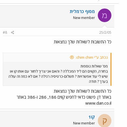
מסוף כרמלית
מ
New member
#8
25/2/05
כל התשובות לשאלות שלך נמצאות
נכתב ע"י chim chim:
מס' שאלות נוספות
בחזרה, הקווים הם ליד המכללה ? והאם אני צריך לחזור עם אותו קו או
שיש לי עוד אפשרויות ? תשלום-כרטיסיה רגילה ? אם לא כמה זה עולה
בערך ? תודה
כל התשובות לשאלות שלך נמצאות
באתר דן. פשוט כדאי לחפש קווים 186, 286 ו-386 באתר
www.dan.co.il
קו1
ק
New member