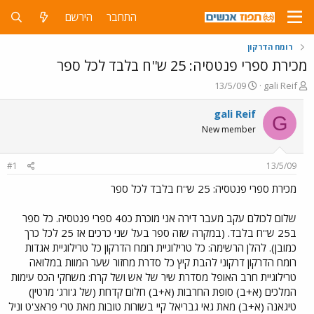
התחבר
הירשם
רומח הדרקון
מכירת ספרי פנטסיה: 25 ש''ח בלבד לכל ספר
פ
פ
13/5/09
gali Reif
ו
ו
ת
ר
gali Reif
G
ח
ס
New member
ה
ם
נ
ב
ו
ת
#1
13/5/09
ש
א
א
ר
מכירת ספרי פנטסיה: 25 ש''ח בלבד לכל ספר
י
ך
שלום לכולם עקב מעבר דירה אני מוכרת כ40 ספרי פנטסיה. כל ספר
ב25 ש''ח בלבד. (במקרה שזה ספר בעל שני כרכים אז 25 לכל כרך
כמובן). להלן הרשימה: כל טרילוגיית רומח הדרקון כל טרילוגיית אגדות
רומח הדרקון דרקוני להבת קיץ כל סדרת מחזור שער המוות במלואה
טרילוגיית חרב האופל מסדרת שיר של אש ושל קרח: משחקי הכס עימות
המלכים (א+ב) סופת החרבות (א+ב) חלום קדחת (של ג'ורג' מרטין)
טיגאנה (א+ב) מאת גאי גבריאל קיי בשורות טובות מאת טרי פראצ'ט וניל