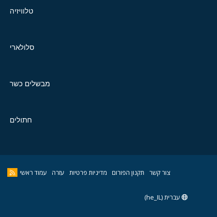
טלוויזיה
סלולארי
מבשלים כשר
חתולים
צור קשר
תקנון הפורום
מדיניות פרטיות
עזרה
עמוד ראשי
עברית (he_IL)