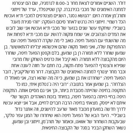
דולר. השניים אמורים לצאת מחר ב-8:00 לגרמניה, שם הם יצטרפו
למחנה האימונים של מכבי בנירנברג. קרן שטיינפלד, עו"ד של זייתוני
ותורג´מן אמרה היום: "הנושא נסגר, השניים מצטרפים למכבי ת"א ועכשיו
הכל רשמי". זייתוני היה נרגש לאחר סיכום העסקה: "זוהי סגירת מעגל
בשבילי. שיחקתי עשר שנים בנוער של מכבי ת"א ועכשיו אני שוב לובש
את המדים הצהובים. אני שמח ומקווה להשיג עם מכבי ת"א לפחות את
מה שהשגתי עם הפועל חיפה. כואב לי מה שקרה להפועל חיפה עם
ההתפרקות שלה, ואני מאוד מקווה שהם איכשהוא יצליחו להתאושש". בן
שמעון שוחרר ללא תמורה רן בן שמעון, בלם וקפטן הפועל חיפה, שוחרר
היום מהקבוצה ללא תמורה. הוא קיבל את כרטיס השחקן שלו מרובי
שפירא והצטרף להפועל פתח-תקווה, בה חתם על חוזה לעונה אחת
וכבר מחר יצטרף למחנה האימונים של הקבוצה. דרור מרשליקוביץ´, דובר
הפועל חיפה: "שחררנו את בן שמעון, כי זה מה שהוא רצה, אני מאחל לו
הצלחה". בן שמעון אמר בתגובה: "רובי היה ג´נטלמן איתי, כמו כל
התקופה בחיפה שהייתה מכובדת ביותר, וכך אני גם מסיים אותה. התקופה
היפה בחיי הייתה בהפועל חיפה, במיוחד בזכות האוהדים. הקשר שלי
איתם לא ייפסק. מצאתי בחיפה הרבה חברים לחיים, אבל אני יוצא עכשיו
לדרך חדשה במועדון מכובד מאוד שרעב להישגים, וזה אתגר גדול
בשבילי". היעד הבא של הפועל חיפה הוא שיחרורו של המגן עפר טלקר,
שבעקבות השחרור של אוואט, וכאמור של תורג´מן, זייתוני ובן שמעון,
נשאר השחקן הבכיר בסגל של הקבוצה החיפאית.